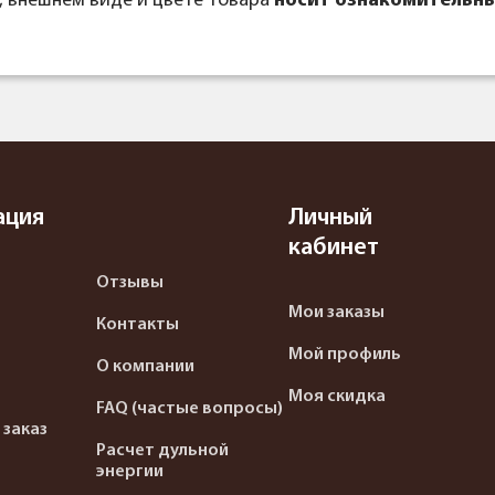
, внешнем виде и цвете товара
носит ознакомительны
ация
Личный
кабинет
Отзывы
Мои заказы
Контакты
Мой профиль
О компании
Моя скидка
FAQ (частые вопросы)
 заказ
Расчет дульной
энергии