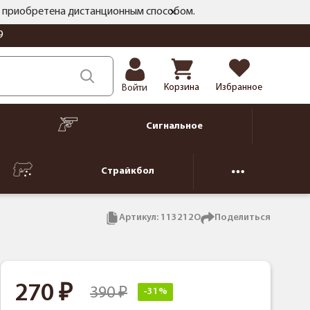
ть приобретена дистанционным способом.
9
Корзина
Избранное
Войти
Сигнальное
Страйкбол
Артикул:
113212О
Поделиться
270
390
-31%