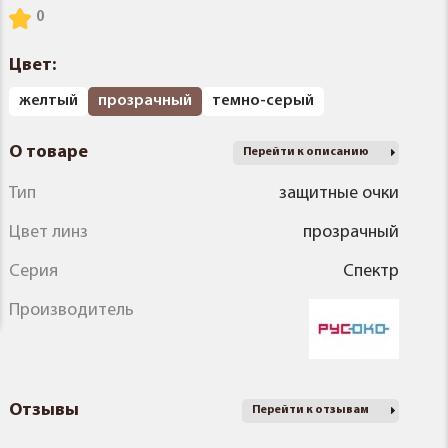
Цвет:
желтый
прозрачный
темно-серый
О товаре
Перейти к описанию
Тип
защитные очки
Цвет линз
прозрачный
Серия
Спектр
Производитель
Отзывы
Перейти к отзывам