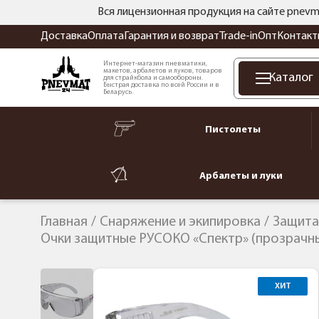
Вся лицензионная продукция на сайте pnevm
Доставка
Оплата
Гарантия и возврат
Trade-in
Опт
Контакт
Интернет-магазин пневматики,
макетов, арбалетов и луков, товаров
Каталог
для страйкбола и самообороны.
Быстрая доставка по всей России и в
Беларусь.
Пистолеты
Арбалеты и луки
Главная
Снаряжение и экипировка
Защита
Очки защитные РУСОКО «Спектр» (прозрачн
ХИТ