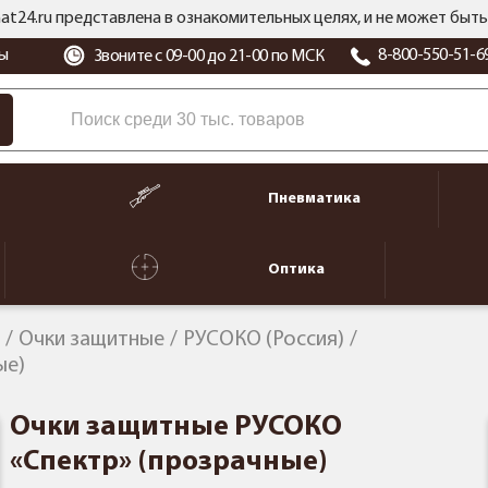
at24.ru представлена в ознакомительных целях, и не может бы
ы
8-800-550-51-6
Звоните с 09-00 до 21-00 по МСК
Пневматика
Оптика
Очки защитные
РУСОКО (Россия)
ые)
Очки защитные РУСОКО
«Спектр» (прозрачные)