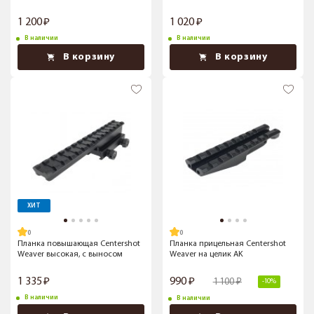
1 200
1 020
В наличии
В наличии
В корзину
В корзину
ХИТ
Планка повышающая Centershot
Планка прицельная Centershot
Weaver высокая, с выносом
Weaver на целик AK
1 335
990
1 100
-10%
В наличии
В наличии