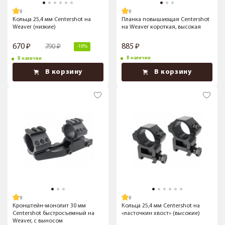
Кольца 25,4 мм Centershot на
Планка повышающая Centershot
Weaver (низкие)
на Weaver короткая, высокая
670
885
790
-16%
В наличии
В наличии
В корзину
В корзину
Кронштейн-монолит 30 мм
Кольца 25,4 мм Centershot на
Centershot быстросъемный на
«ласточкин хвост» (высокие)
Weaver, c выносом