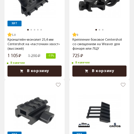
ХИТ
5.0
Кронштейн-монолит 25,4 мм
Крепление боковое Centershot
Centershot на «ласточкин хвост»
со смещением на Weaver для
(высокий)
фонаря или ЛЦУ
1 105
725
1 290
-15%
В наличии
В наличии
В корзину
В корзину