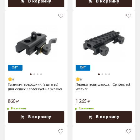
В корзину
В корзину
ХИТ
ХИТ
Планка-переходник (адаптер)
Планка повышающая Centershot
для сошек Centershot на Weaver
Weaver
860
1 265
В наличии
В наличии
В корзину
В корзину