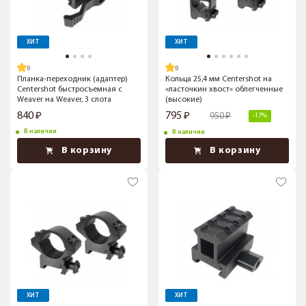
ХИТ
ХИТ
Планка-переходник (адаптер)
Кольца 25,4 мм Centershot на
Centershot быстросъемная с
«ласточкин хвост» облегченные
Weaver на Weaver, 3 слота
(высокие)
840
795
950
-17%
В наличии
В наличии
В корзину
В корзину
ХИТ
ХИТ