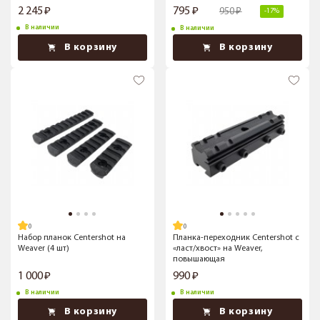
2 245
795
950
-17%
В наличии
В наличии
В корзину
В корзину
Набор планок Centershot на
Планка-переходник Centershot с
Weaver (4 шт)
«ласт/хвост» на Weaver,
повышающая
1 000
990
В наличии
В наличии
В корзину
В корзину