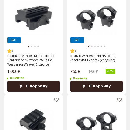
ХИТ
ХИТ
Планка-переходник (адаптер)
Кольца 25,4 мм Centershot на
Centershot быстросъемная с
«ласточкин хвост» (средние)
Weaver на Weaver, 5 слотов
1 000
760
890
-15%
В наличии
В наличии
В корзину
В корзину