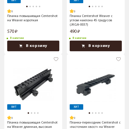
ХИТ
ХИТ
Планка повышающая Centershot
Планка Centershot Weaver с
на Weaver короткая
углом наклона 45 градусов
(JKGA-0037)
570
490
В наличии
В наличии
В корзину
В корзину
ХИТ
ХИТ
Планка повышающая Centershot
Планка-переходник Centershot с
на Weaver длинная, высокая
«ласточкин хвост» на Weaver