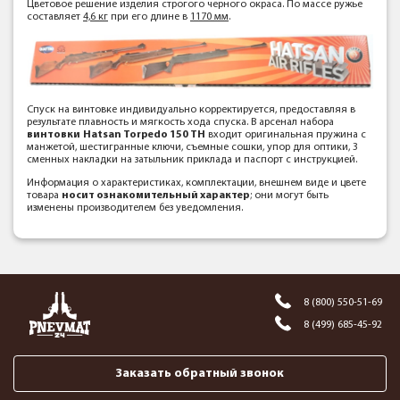
Цветовое решение изделия строгого черного окраса. По массе ружье
составляет
4,6 кг
при его длине в
1170 мм
.
Спуск на винтовке индивидуально корректируется, предоставляя в
результате плавность и мягкость хода спуска. В арсенал набора
винтовки
Hatsan Torpedo 150 TH
входит оригинальная пружина с
манжетой, шестигранные ключи, съемные сошки, упор для оптики, 3
сменных накладки на затыльник приклада и паспорт с инструкцией.
Информация о характеристиках, комплектации, внешнем виде и цвете
товара
носит ознакомительный характер
; они могут быть
изменены производителем без уведомления.
8 (800) 550-51-69
8 (499) 685-45-92
Заказать обратный звонок