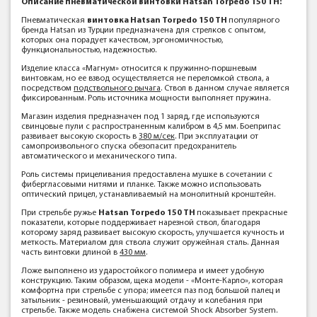
Описание пневматической винтовки Hatsan Torpedo 150 TH:
Пневматическая
винтовка Hatsan Torpedo 150 TH
популярного
бренда Hatsan из Турции предназначена для стрелков с опытом,
которых она порадует качеством, эргономичностью,
функциональностью, надежностью.
Изделие класса «Магнум» относится к пружинно-поршневым
винтовкам, но ее взвод осуществляется не переломкой ствола, а
посредством
подствольного рычага
. Ствол в данном случае является
фиксированным. Роль источника мощности выполняет пружина.
Магазин изделия предназначен под 1 заряд, где используются
свинцовые пули с распространенным калибром в 4,5 мм. Боеприпас
развивает высокую скорость в
380 м/сек
. При эксплуатации от
самопроизвольного спуска обезопасит предохранитель
автоматического и механического типа.
Роль системы прицеливания предоставлена мушке в сочетании с
фибергласовыми нитями и планке. Также можно использовать
оптический прицел, устанавливаемый на монолитный кронштейн.
При стрельбе ружье
Hatsan Torpedo 150 TH
показывает прекрасные
показатели, которые поддерживает нарезной ствол, благодаря
которому заряд развивает высокую скорость, улучшается кучность и
меткость. Материалом для ствола служит оружейная сталь. Данная
часть винтовки длиной в
430 мм
.
Ложе выполнено из ударостойкого полимера и имеет удобную
конструкцию. Таким образом, щека модели - «Монте-Карло», которая
комфортна при стрельбе с упора; имеется паз под большой палец и
затыльник - резиновый, уменьшающий отдачу и колебания при
стрельбе. Также модель снабжена системой Shock Absorber System.