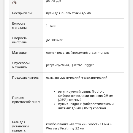
до 7,5 Дж
(?)
:
Боеприпасы:
пули для пневматики 4,5 мм
Емкость
1 пуля
магазина:
Скорость
до 380 м/с
выстрела:
Материал:
ложе - пластик (полимер); ствол - сталь
Спусковой
регулируемый, Quattro Trigger
механизм:
Предохранитель:
есть, автоматический + механический
регулируемый целик Truglo с
фибероптическими нитями: 0,9 мм
Прицел.
(.035") зеленый
приспособление:
мушка Truglo с фибероптическими
нитями: 1,5 мм (.060") красная
База для
комбо-планка «ласточкин хвост» 11 мм +
установки
Weaver / Picatinny 22 мм
прицела: