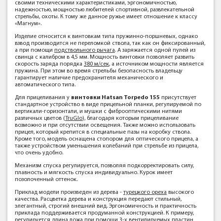
своими техническими характеристиками, эргономичностью,
надежностью, мощностью любителей спортивной, развлекательной
стрельбы, охоты. К тому же данное ружье имеет отношение к классу
«Магнум».
Изделие относится к винтовкам типа пружинно-поршневых, однако
взвод производится не переломкой ствола, так как он фиксированный,
а при помощи
подствольного рычага
. А заряжается одной пулей из
свинца с калибром в 4,5 мм. Мощность винтовки позволяет развить
скорость заряда порядка
380 м/сек
, а источником мощности является
пружина. При этом во время стрельбы безопасность владельцу
гарантирует наличие предохранителя механического и
автоматического типа.
Для прицеливания у
винтовки Hatsan Torpedo 155
присутствует
стандартное устройство в виде прицельной планки, регулируемой по
вертикали-горизонтали, и мушки с фиброоптическими нитями
различных цветов (
TruGlo
), благодаря которым прицеливание
возможно и при отсутствии освещения. Также можно использовать
прицел, который крепится в специальные пазы на коробку ствола.
Кроме того, модель оснащена стопором для оптического прицела, а
также устройством уменьшения колебаний при стрельбе из прицела,
что очень удобно.
Механизм спуска регулируется, позволяя подкорректировать силу,
плавность и мягкость спуска индивидуально. Курок имеет
позолоченный оттенок.
Приклад модели произведен из дерева -
турецкого ореха
высокого
качества. Расцветка дерева и конструкция передают стильный,
элегантный, строгий внешний вид. Эргономичность и практичность
приклада поддерживается продуманной конструкцией. К примеру,
регулируется длина ложа при помощи 3-х вентилируемых пластин