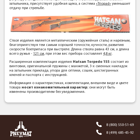
затыльника, присутствует удобная щека, а система
«Triopad»
уменьшает
отдачу при стрельбе.
Ствол изделия является металлическим (оружейная сталь) и нарезным,
благоприятствуя тем самым хорошей точности, кучности, развитию
скорости боеприпаса при выстреле. Длина ствола равна 43 см, а длина
всего ружья -
121 см
, при этом вес прибора составляет
4,8 кг
.
Расширенная комплектация изделия
Hatsan Torpedo 155
состоит из
винтовки, оригинальной пружины с манжетой, 3-х сменных накладок
на затыльник приклада, упора для оптики, сошек, шестигранных
ключей и паспорта с инструкцией.
Информация о характеристиках, комплектации, внешнем виде и цвете
товара
носит ознакомительный характер
; они могут быть
изменены производителем без уведомления.
8 (800) 550-51-69
8 (499) 685-45-92