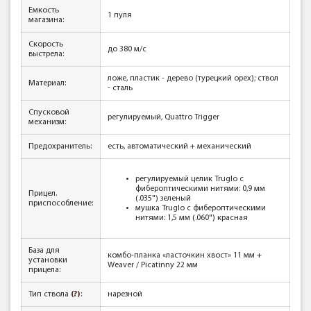
Емкость
1 пуля
магазина:
Скорость
до 380 м/с
выстрела:
ложе, пластик - дерево (турецкий орех); ствол
Материал:
- сталь
Спусковой
регулируемый, Quattro Trigger
механизм:
Предохранитель:
есть, автоматический + механический
регулируемый целик Truglo с
фибероптическими нитями: 0,9 мм
Прицел.
(.035") зеленый
приспособление:
мушка Truglo с фибероптическими
нитями: 1,5 мм (.060") красная
База для
комбо-планка «ласточкин хвост» 11 мм +
установки
Weaver / Picatinny 22 мм
прицела:
Тип ствола
(?)
:
нарезной