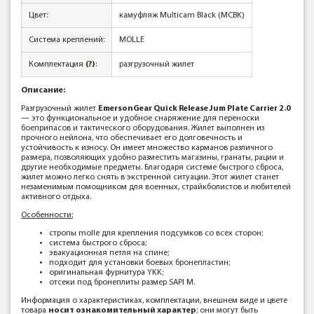
Цвет:
камуфляж Multicam Black (MCBK)
Система креплений:
MOLLE
Комплектация
(?)
:
разгрузочный жилет
Описание:
Разгрузочный жилет
EmersonGear Quick Release Jum Plate Carrier 2.0
— это функциональное и удобное снаряжение для переноски
боеприпасов и тактического оборудования. Жилет выполнен из
прочного нейлона, что обеспечивает его долговечность и
устойчивость к износу. Он имеет множество карманов различного
размера, позволяющих удобно разместить магазины, гранаты, рации и
другие необходимые предметы. Благодаря системе быстрого сброса,
жилет можно легко снять в экстренной ситуации. Этот жилет станет
незаменимым помощником для военных, страйкболистов и любителей
активного отдыха.
Особенности:
стропы molle для крепления подсумков со всех сторон;
система быстрого сброса;
эвакуационная петля на спине;
подходит для установки боевых бронепластин;
оригинальная фурнитура YKK;
отсеки под бронеплиты размер SAPI M.
Информация о характеристиках, комплектации, внешнем виде и цвете
товара
носит ознакомительный характер
; они могут быть