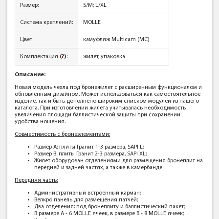
Размер:
S/M; L/XL
Система креплений:
MOLLE
Цвет:
камуфляж Multicam (MC)
Комплектация
(?)
:
жилет, упаковка
Описание:
Новая модель чехла под бронежилет с расширенным функционалом и
обновлённым дизайном. Может использоваться как самостоятельное
изделие, так и быть дополнено широким списком модулей из нашего
каталога. При изготовлении жилета учитывалась необходимость
увеличения площади баллистической защиты при сохранении
удобства ношения.
Совместимость с бронеэлементами:
Размер А: плиты Гранит 1-3 размера, SAPI L;
Размер В: плиты Гранит 2-3 размера, SAPI XL;
Жилет оборудован отделениями для размещения бронеплит на
передней и задней частях, а также в камербанде.
Передняя часть:
Административный встроенный карман;
Велкро панель для размещения патчей;
Два отделения: под бронеплиту и баллистический пакет;
В размере А - 6 MOLLE ячеек, в размере В - 8 MOLLE ячеек;