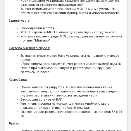
Крой позволяет установить съёмные передние панели других
размеров от сторонних производителей;
За счет использования технологии MOLLE-минус уменьшен
объём и вес при сохранении функционала и износостойкости.
Задняя часть:
Эвакуационная петля;
MOLLE стропы и MOLLE-минус для размещения подсумков;
Усиление верхнего ряда MOLLE-минус для закрепления рюкзака
по типу "Minimap"
Система быстрого сброса:
Вытяжная петля может быть установлена на правое или левое
плечо;
Сброс жилета происходит за счет расстёгивания камербанда на
спине при вытягивании шнура и расстёгивании вручную
фастекса на плече.
Камербанд:
Объём жилета регулируется за счёт изменения натяжения
эластичного шнура, пропущенного через концы камербанда и
глубины застёгивания велкро на передней части;
Велкро для установки КАП;
Увеличены прорези на концах для более удобного хвата
пальцами при расстёгивании/застёгивании;
Отделение для размещения противоосколочных вставок 36 х 15
см.
Лямки: