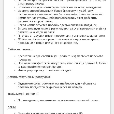
Петля быстрого сброса может быть размещена как на левом, так
и на правом плече;
Возможность установки баллистических пакетов в подушки;
Фастекс способствующий более быстрому и удобному
расстегивания жилета может быть заменён пользователем на
комплектную стропу. Либо пользователи может добавить
фастекс на второе плечо;
Чехол комплектуется новой моделью плечевых подушек;
Высота посадки жилета регулируется за счет велкро панелей на
лямках на каждом из плеч;
Плечевые подушки имеют прорези для установки защиты плеч;
Объём застёжки и прорези позволяют пропускать шнуры и
провода для раций или иного снаряжения.
Съёмная панель:
Крепится на два съёмных (т.н. ремонтных) фастекса плоского
профиля;
При желании, фастексы могут быть заменены на пряжки G-Hook
(в комплекте не поставляются);
Имеет регулировку по высоте посадки.
Административный подсумок:
Отделение со встроенным органайзером для небольших
плоских предметов, закрывающееся на велкро.
Эвакуационная петля:
Произведено дополнительное усиление креплений петли;
КАПы:
Оснащён велкро панелями для установки КАП;