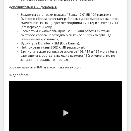
Дополнительная информация:
Возможна установки рюкзака "Беркут 2.0" BB-104 (система
быстрого сброса перестаёт работать!) и разгрузочных жилетов
"Кочевник" TV-101 (через переходники TV-112) и "Опер" TV-131
(без переходников);
Совместим с каммербандом TV-136. Для работы системы
быстрого сброса необходимо снять со 136го камербанда
спинные велкро панели;
Фурнитура Duraflex и 2M (Due Emme);
Нейлоновая ткань 500D с ИК ремиссией;
Баллистические вставки от жилетов 103, 119 и 124 могут быть
размещены в соответствующие размеры 150го жилета, но не
заполнят площадь полностью.
Бронеэлементы и КАПы в комплект не входят.
Видеообзор: