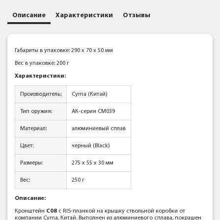
Описание
Характеристики
Отзывы
Габариты в упаковке: 290 x 70 x 50 мм
Вес в упаковке: 200 г
Характеристики:
Производитель:
Cyma (Китай)
Тип оружия:
АК-серия CM039
Материал:
алюминиевый сплав
Цвет:
черный (Black)
Размеры:
275 x 55 x 30 мм
Вес:
250 г
Описание:
Кронштейн
C08
с RIS-планкой на крышку ствольной коробки от
компании Cyma, Китай. Выполнен из алюминиевого сплава, покрашен