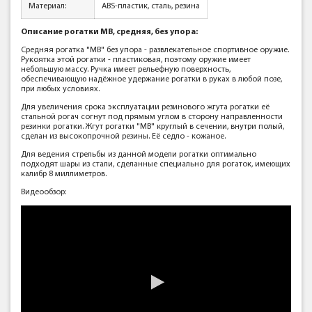
Материал:
ABS-пластик, сталь, резина
Описание рогатки МВ, средняя, без упора:
Средняя рогатка "MB" без упора - развлекательное спортивное оружие.
Рукоятка этой рогатки - пластиковая, поэтому оружие имеет
небольшую массу. Ручка имеет рельефную поверхность,
обеспечивающую надёжное удержание рогатки в руках в любой позе,
при любых условиях.
Для увеличения срока эксплуатации резинового жгута рогатки её
стальной рогач согнут под прямым углом в сторону направленности
резинки рогатки. Жгут рогатки "МВ" круглый в сечении, внутри полый,
сделан из высокопрочной резины. Её седло - кожаное.
Для ведения стрельбы из данной модели рогатки оптимально
подходят шары из стали, сделанные специально для рогаток, имеющих
калибр 8 миллиметров.
Видеообзор: