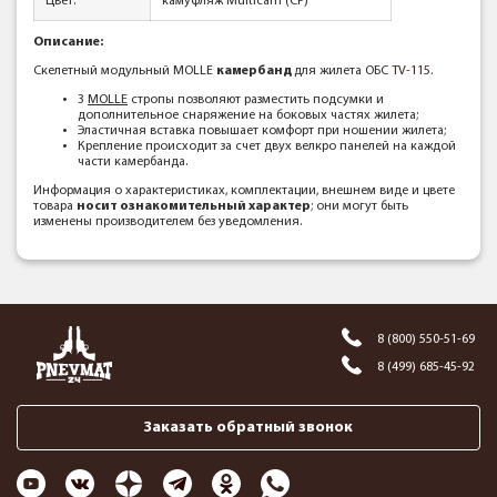
Цвет:
камуфляж Multicam (CP)
Описание:
Скелетный модульный MOLLE
камербанд
для жилета ОБС
TV-115
.
3
MOLLE
стропы позволяют разместить подсумки и
дополнительное снаряжение на боковых частях жилета;
Эластичная вставка повышает комфорт при ношении жилета;
Крепление происходит за счет двух велкро панелей на каждой
части камербанда.
Информация о характеристиках, комплектации, внешнем виде и цвете
товара
носит ознакомительный характер
; они могут быть
изменены производителем без уведомления.
8 (800) 550-51-69
8 (499) 685-45-92
Заказать обратный звонок