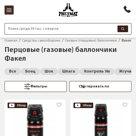
Поиск среди 30 тыс. товаров
Главная
Средства самообороны
Газовые (перцовые) баллончики
Факел
Перцовые (газовые) баллончики
Факел
Все
Боец
Шок
Шпага
Контроль Ум
Жгучий 
Фильтры