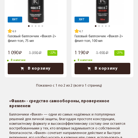
ХИТ
ХИТ
4.9
4.7
Газовый баллончик «Факел-2»
Газовый баллончик «Факел-2»
флип-топ, 75 мл
флип-топ, 100 мл
1 090
1 190
1 390
1 490
-22%
-21%
В наличии
В наличии
В корзину
В корзину
Показано с 1 по 2 из 2 (всего 1 страниц)
«Факел» - средство самообороны, проверенное
временем
Баллончики «Факел» — одни из самых надёжных и популярных
решений для личной защиты, благодаря простоте конструкции,
компактному формату и высокоэффективному составу они остаются
востребованными у тех, кто впервые задумывается о собственной
безопасности. «Факел» сочетает направленное действие и быстрое
включение, его удобно носить в кармане или сумке, использовать в