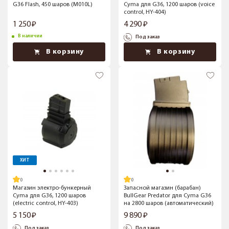
G36 Flash, 450 шаров (M010L)
Cyma для G36, 1200 шаров (voice
control, HY-404)
1 250
4 290
В наличии
Под заказ
В корзину
В корзину
ХИТ
Магазин электро-бункерный
Запасной магазин (барабан)
Cyma для G36, 1200 шаров
BullGear Predator для Cyma G36
(electric control, HY-403)
на 2800 шаров (автоматический)
5 150
9 890
Под заказ
Под заказ