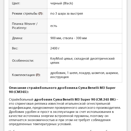
Цвет:
черный (Black)
Режим стрельбы
(?)
:
по 3 шара за выстрел
Планка Weaver /
есть
Picatinny:
Длина:
900 мм, ствола - 300 мм
Вес:
2400 г
KeyMod цевье, складной диоптрический
Особенности:
целик
дробовик, 1 шелл, лоадер, шомпол, шарики,
Комплектация
(?)
:
инструкция
Описание страйкбольного дробовика Cyma Benelli M3 Super
90 (CM365):
Страйкбольный
дробовик Cyma Benelli M3 Super 90 (CM.365 BK)
–
это спринговая реплика известной итальянской огнестрельной
модификации, предложение проверенного азиатского производителя.
Дробовик удобен и прост в эксплуатации за счет использования в
качестве источника энергии встроенной пружины, поэтому он
отличается экономичностью и при этом не требует соблюдения
определенных температурных условий.