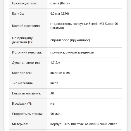
Производитель:
Cyma (Китай)
Калибр:
6,0 мм (.236)
гладкоствольное ружье Benelli M3 Super 90
Боевой прототип:
(Италия)
По принципу
спринговое (пружинное)
действия
(?)
:
Источник энергии:
пружина, ручное взведение
Дульная энергия:
1,7 Дж
Боеприпасы:
шарики 6 мм
Тип магазина:
шелл
Емкость магазина:
30
Blowback
(?)
:
нет
Скорость выстрела:
90 м/с
Материал:
корпус - ABS-пластик; алюминиевый сплав