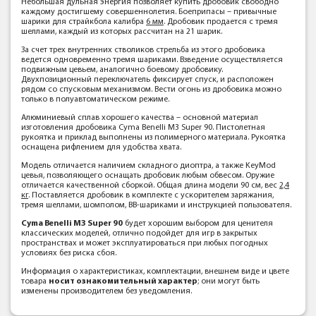
Небольшая дульная энергия позволяет купить дробовик свободно
каждому достигшему совершеннолетия. Боеприпасы – привычные
шарики для страйкбола калибра
6 мм
. Дробовик продается с тремя
шеллами, каждый из которых рассчитан на 21 шарик.
За счет трех внутренних стволиков стрельба из этого дробовика
ведется одновременно тремя шариками. Взведение осуществляется
подвижным цевьем, аналогично боевому дробовику.
Двухпозиционный переключатель фиксирует спуск, и расположен
рядом со спусковым механизмом. Вести огонь из дробовика можно
только в полуавтоматическом режиме.
Алюминиевый сплав хорошего качества – основной материал
изготовления дробовика Cyma Benelli M3 Super 90. Пистолетная
рукоятка и приклад выполнены из полимерного материала. Рукоятка
оснащена рифлением для удобства хвата.
Модель отличается наличием складного диоптра, а также KeyMod
цевья, позволяющего оснащать дробовик любым обвесом. Оружие
отличается качественной сборкой. Общая длина модели 90 см, вес
2,4
кг
. Поставляется дробовик в комплекте с ускорителем заряжания,
тремя шеллами, шомполом, ВВ-шариками и инструкцией пользователя.
Cyma Benelli M3 Super 90
будет хорошим выбором для ценителя
классических моделей, отлично подойдет для игр в закрытых
пространствах и может эксплуатироваться при любых погодных
условиях без риска сбоя.
Информация о характеристиках, комплектации, внешнем виде и цвете
товара
носит ознакомительный характер
; они могут быть
изменены производителем без уведомления.