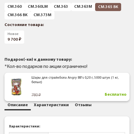
CM.360
CM.360LM
CM.363
CM.363M
CM.365 BK
CM.366 BK
CM.373M
Состояние товара:
Новое
9 700
Подарок(-ки) к данному товару:
*Кол-во подарков по акции ограничено!
Шары для страйкбола Angry BB's 0,20 г, 5000 штук (1 кг,
белые)
Бесплатно
780
Описание
Характеристики
Отзывы
Характеристики: