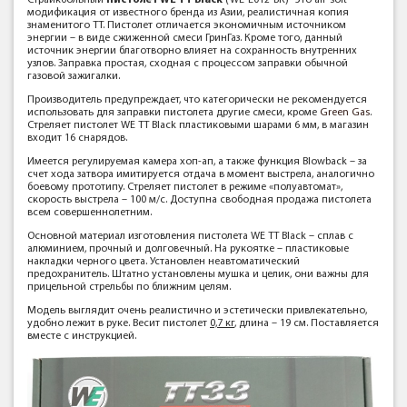
Страйкбольный
пистолет WE TT Black
(WE-E012-BK)- это air-soft
модификация от известного бренда из Азии, реалистичная копия
знаменитого ТТ. Пистолет отличается экономичным источником
энергии – в виде сжиженной смеси ГринГаз. Кроме того, данный
источник энергии благотворно влияет на сохранность внутренних
узлов. Заправка простая, сходная с процессом заправки обычной
газовой зажигалки.
Производитель предупреждает, что категорически не рекомендуется
использовать для заправки пистолета другие смеси, кроме
Green Gas
.
Стреляет пистолет WE TT Black пластиковыми шарами 6 мм, в магазин
входит 16 снарядов.
Имеется регулируемая камера хоп-ап, а также функция Blowback – за
счет хода затвора имитируется отдача в момент выстрела, аналогично
боевому прототипу. Стреляет пистолет в режиме «полуавтомат»,
скорость выстрела – 100 м/с. Доступна свободная продажа пистолета
всем совершеннолетним.
Основной материал изготовления пистолета WE TT Black – сплав с
алюминием, прочный и долговечный. На рукоятке – пластиковые
накладки черного цвета. Установлен неавтоматический
предохранитель. Штатно установлены мушка и целик, они важны для
прицельной стрельбы по ближним целям.
Модель выглядит очень реалистично и эстетически привлекательно,
удобно лежит в руке. Весит пистолет
0,7 кг
, длина – 19 см. Поставляется
вместе с инструкцией.