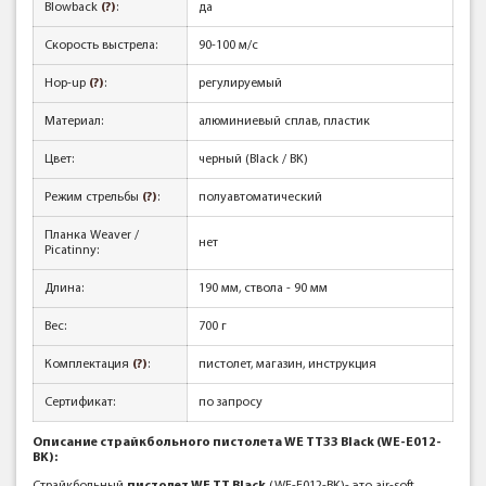
Blowback
(?)
:
да
Скорость выстрела:
90-100 м/с
Hop-up
(?)
:
регулируемый
Материал:
алюминиевый сплав, пластик
Цвет:
черный (Black / BK)
Режим стрельбы
(?)
:
полуавтоматический
Планка Weaver /
нет
Picatinny:
Длина:
190 мм, ствола - 90 мм
Вес:
700 г
Комплектация
(?)
:
пистолет, магазин, инструкция
Сертификат:
по запросу
Описание страйкбольного пистолета WE TT33 Black (WE-E012-
BK):