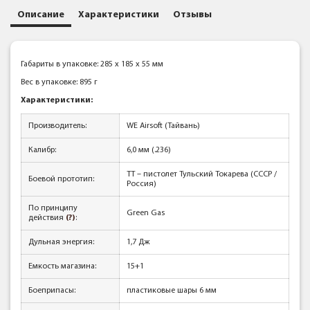
Описание
Характеристики
Отзывы
Габариты в упаковке: 285 x 185 x 55 мм
Вес в упаковке: 895 г
Характеристики:
Производитель:
WE Airsoft (Тайвань)
Калибр:
6,0 мм (.236)
ТТ – пистолет Тульский Токарева (СССР /
Боевой прототип:
Россия)
По принципу
Green Gas
действия
(?)
:
Дульная энергия:
1,7 Дж
Емкость магазина:
15+1
Боеприпасы:
пластиковые шары 6 мм