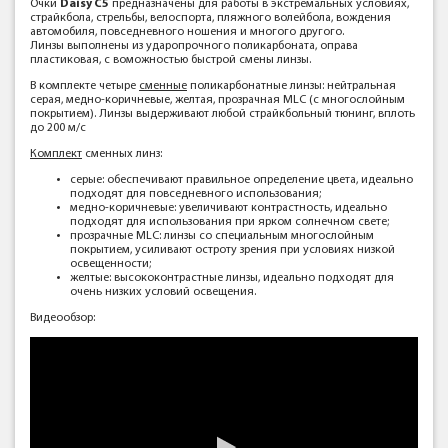
Очки
Daisy C5
предназначены для работы в экстремальных условиях,
страйкбола, стрельбы, велоспорта, пляжного волейбола, вождения
автомобиля, повседневного ношения и многого другого.
Линзы выполнены из ударопрочного поликарбоната, оправа
пластиковая, с воможностью быстрой смены линзы.
В комплекте четыре
сменные
поликарбонатные линзы: нейтральная
серая, медно-коричневые, желтая, прозрачная MLC (с многослойным
покрытием). Линзы выдерживают любой страйкбольный тюнинг, вплоть
до 200 м/с
Комплект
сменных линз:
серые: обеспечивают правильное определение цвета, идеально
подходят для повседневного использования;
медно-коричневые: увеличивают контрастность, идеально
подходят для использования при ярком солнечном свете;
прозрачные MLC: линзы со специальным многослойным
покрытием, усиливают остроту зрения при условиях низкой
освещенности;
желтые: высококонтрастные линзы, идеально подходят для
очень низких условий освещения.
Видеообзор: