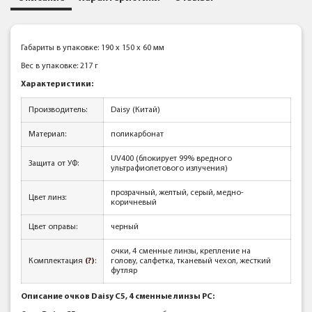
Габариты в упаковке: 190 x 150 x 60 мм
Вес в упаковке: 217 г
Характеристики:
Производитель:
Daisy (Китай)
Материал:
поликарбонат
UV400 (блокирует 99% вредного
Защита от УФ:
ультрафиолетового излучения)
прозрачный, желтый, серый, медно-
Цвет линз:
коричневый
Цвет оправы:
черный
очки, 4 сменные линзы, крепление на
Комплектация
(?)
:
голову, салфетка, тканевый чехол, жесткий
футляр
Описание очков Daisy C5, 4 сменные линзы PC: