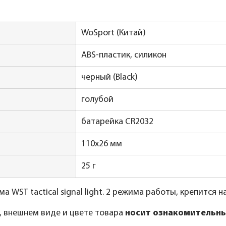
WoSport (Китай)
ABS-пластик, силикон
черный (Black)
голубой
батарейка CR2032
110x26 мм
25 г
а WST tactical signal light. 2 режима работы, крепится н
, внешнем виде и цвете товара
носит ознакомительны