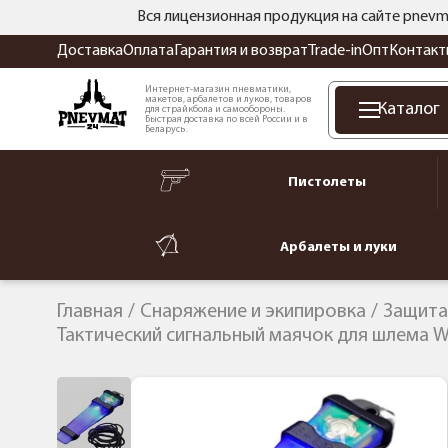
Вся лицензионная продукция на сайте pnevm
Доставка
Оплата
Гарантия и возврат
Trade-in
Опт
Контакт
Интернет-магазин пневматики,
макетов, арбалетов и луков, товаров
Каталог
для страйкбола и самообороны.
Быстрая доставка по всей России и в
Беларусь.
Пистолеты
Арбалеты и луки
Главная
Снаряжение и экипировка
Защита
Тактический сигнальный маячок для шлема W