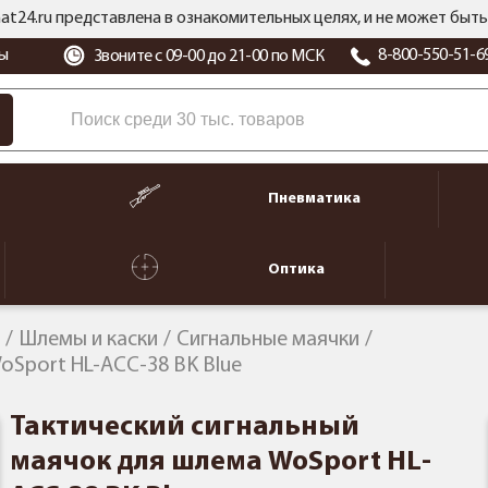
at24.ru представлена в ознакомительных целях, и не может бы
ы
8-800-550-51-6
Звоните с 09-00 до 21-00 по МСК
Пневматика
Оптика
Шлемы и каски
Сигнальные маячки
oSport HL-ACC-38 BK Blue
Тактический сигнальный
маячок для шлема WoSport HL-