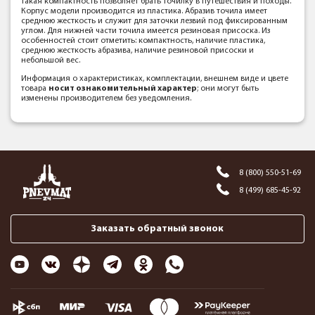
такая компактность позволяет брать точилку в путешествия и походы.
Корпус модели производится из пластика. Абразив точила имеет
среднюю жесткость и служит для заточки лезвий под фиксированным
углом. Для нижней части точила имеется резиновая присоска. Из
особенностей стоит отметить: компактность, наличие пластика,
среднюю жесткость абразива, наличие резиновой присоски и
небольшой вес.
Информация о характеристиках, комплектации, внешнем виде и цвете
товара
носит ознакомительный характер
; они могут быть
изменены производителем без уведомления.
8 (800) 550-51-69
8 (499) 685-45-92
Заказать обратный звонок