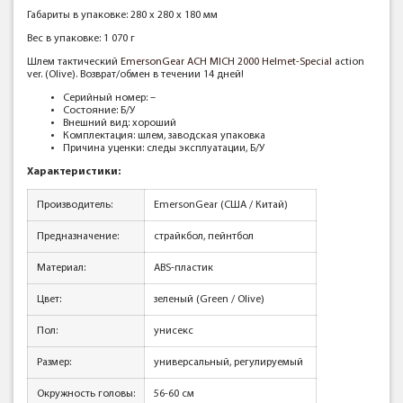
Габариты в упаковке: 280 x 280 x 180 мм
Вес в упаковке: 1 070 г
Шлем тактический
EmersonGear ACH MICH 2000 Helmet-Special
action
ver. (Olive). Возврат/обмен в течении 14 дней!
Серийный номер: –
Состояние: Б/У
Внешний вид: хороший
Комплектация: шлем, заводская упаковка
Причина уценки: следы эксплуатации, Б/У
Характеристики:
Производитель:
EmersonGear (США / Китай)
Предназначение:
страйкбол, пейнтбол
Материал:
ABS-пластик
Цвет:
зеленый (Green / Olive)
Пол:
унисекс
Размер:
универсальный, регулируемый
Окружность головы:
56-60 см