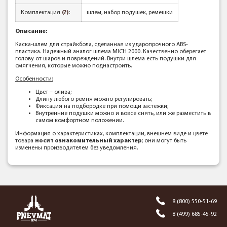
Комплектация
(?)
:
шлем, набор подушек, ремешки
Описание:
Каска-шлем для страйкбола, сделанная из ударопрочного ABS-
пластика. Надежный аналог шлема MICH 2000. Качественно оберегает
голову от шаров и повреждений. Внутри шлема есть подушки для
смягчения, которые можно поднастроить.
Особенности:
Цвет – олива;
Длину любого ремня можно регулировать;
Фиксация на подбородке при помощи застежки;
Внутренние подушки можно и вовсе снять, или же разместить в
самом комфортном положении.
Информация о характеристиках, комплектации, внешнем виде и цвете
товара
носит ознакомительный характер
; они могут быть
изменены производителем без уведомления.
8 (800) 550-51-69
8 (499) 685-45-92