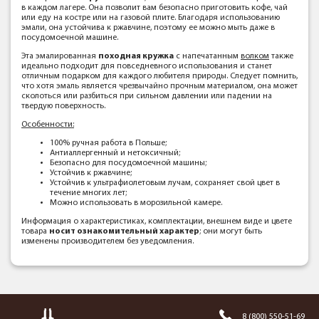
в каждом лагере. Она позволит вам безопасно приготовить кофе, чай
или еду на костре или на газовой плите. Благодаря использованию
эмали, она устойчива к ржавчине, поэтому ее можно мыть даже в
посудомоечной машине.
Эта эмалированная
походная кружка
с напечатанным
волком
также
идеально подходит для повседневного использования и станет
отличным подарком для каждого любителя природы. Следует помнить,
что хотя эмаль является чрезвычайно прочным материалом, она может
сколоться или разбиться при сильном давлении или падении на
твердую поверхность.
Особенности:
100% ручная работа в Польше;
Антиаллергенный и нетоксичный;
Безопасно для посудомоечной машины;
Устойчив к ржавчине;
Устойчив к ультрафиолетовым лучам, сохраняет свой цвет в
течение многих лет;
Можно использовать в морозильной камере.
Информация о характеристиках, комплектации, внешнем виде и цвете
товара
носит ознакомительный характер
; они могут быть
изменены производителем без уведомления.
8 (800) 550-51-69