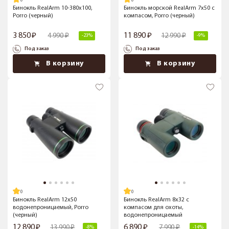
Бинокль RealArm 10-380x100,
Бинокль морской RealArm 7х50 с
Porro (черный)
компасом, Porro (черный)
3 850
11 890
4 990
12 990
-23%
-9%
Под заказ
Под заказ
В корзину
В корзину
Бинокль RealArm 12х50
Бинокль RealArm 8х32 с
водонепроницаемый, Porro
компасом для охоты,
(черный)
водонепроницаемый
12 890
6 890
13 990
7 990
-8%
-14%