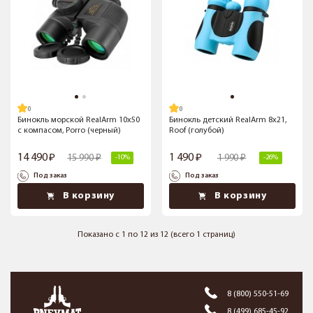
Бинокль морской RealArm 10х50
Бинокль детский RealArm 8x21,
с компасом, Porro (черный)
Roof (голубой)
14 490
1 490
15 990
1 990
-10%
-26%
Под заказ
Под заказ
В корзину
В корзину
Показано с 1 по 12 из 12 (всего 1 страниц)
8 (800) 550-51-69
8 (499) 685-45-92