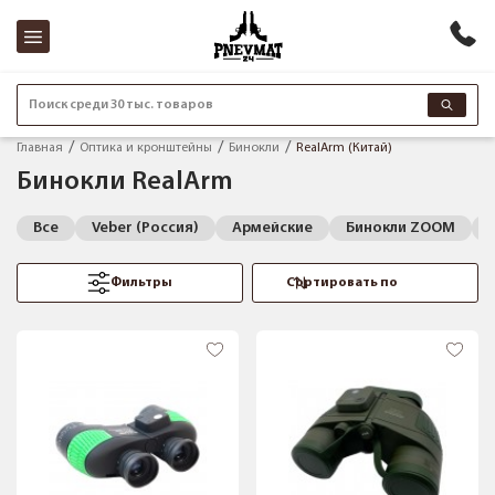
Поиск среди 30 тыс. товаров
Главная
Оптика и кронштейны
Бинокли
RealArm (Китай)
Бинокли RealArm
Все
Veber (Россия)
Армейские
Бинокли ZOOM
Фильтры