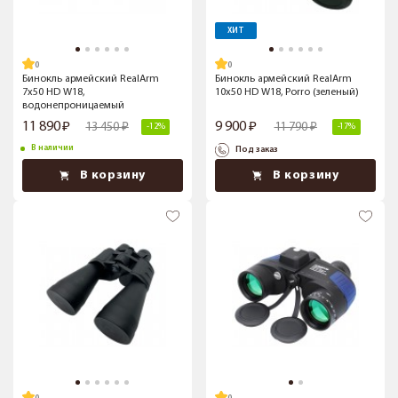
ХИТ
Бинокль армейский RealArm
Бинокль армейский RealArm
7х50 HD W18,
10х50 HD W18, Porro (зеленый)
водонепроницаемый
11 890
9 900
13 450
11 790
-12%
-17%
В наличии
Под заказ
В корзину
В корзину