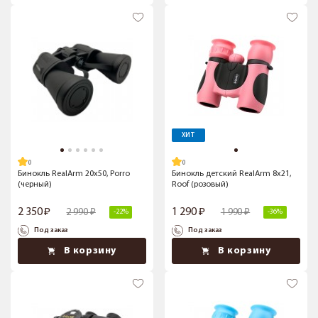
ХИТ
Бинокль RealArm 20х50, Porro
Бинокль детский RealArm 8x21,
(черный)
Roof (розовый)
2 350
1 290
2 990
1 990
-22%
-36%
Под заказ
Под заказ
В корзину
В корзину