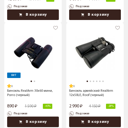
Под заказ
Под заказ
В корзину
В корзину
ХИТ
Бинокль RealArm 30х60 мини,
Бинокль армейский RealArm
Porro (черный)
12х50LE, Roof (черный)
890
2 990
1 590
4 150
-45%
-28%
Под заказ
Под заказ
В корзину
В корзину