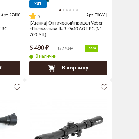
ХИТ
Арт.
27408
Арт.
700-УЦ
|Уценка| Оптический прицел Veber
E RG
«Пневматика II» 3-9x40 AOE RG (№
700-УЦ)
5 490
8 270
-34%
В наличии
у
В корзину