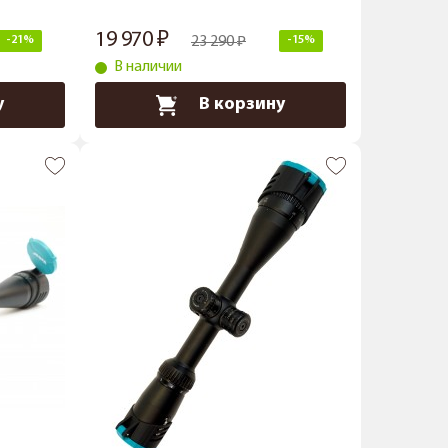
19 970
-21%
23 290
-15%
В наличии
у
В корзину