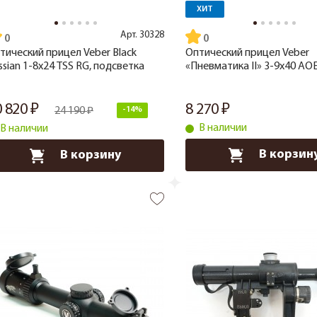
ХИТ
Арт.
30328
тический прицел Veber Black
Оптический прицел Veber
ssian 1-8x24 TSS RG, подсветка
«Пневматика II» 3-9x40 AO
0 820
8 270
24 190
-14%
В наличии
В наличии
В корзин
В корзину