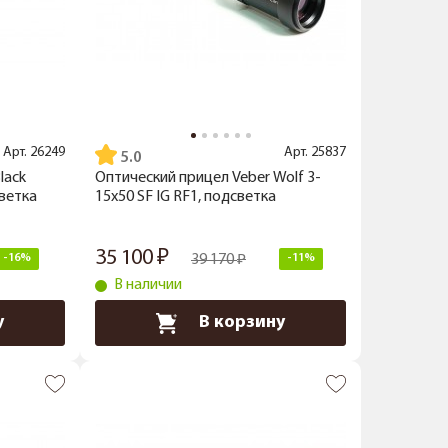
Арт.
26249
Арт.
25837
5.0
lack
Оптический прицел Veber Wolf 3-
светка
15x50 SF IG RF1, подсветка
35 100
-16%
39 170
-11%
В наличии
у
В корзину