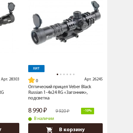
ХИТ
Арт.
28303
Арт.
26245
Оптический прицел Veber Black
RG
Russian 1-4x24 RG «Загонник»,
подсветка
8 990
9 920
-10%
В наличии
у
В корзину