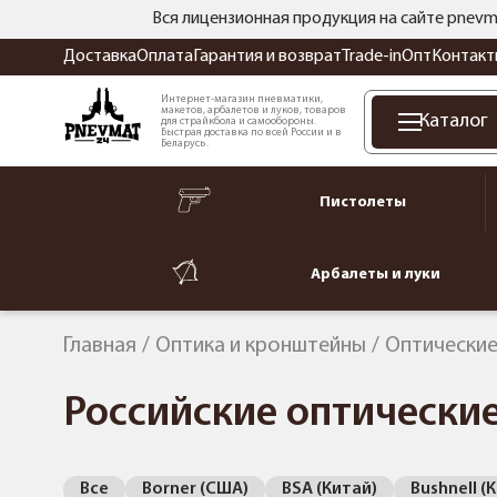
Вся лицензионная продукция на сайте pnevm
Доставка
Оплата
Гарантия и возврат
Trade-in
Опт
Контакт
Интернет-магазин пневматики,
макетов, арбалетов и луков, товаров
Каталог
для страйкбола и самообороны.
Быстрая доставка по всей России и в
Беларусь.
Пистолеты
Арбалеты и луки
Главная
Оптика и кронштейны
Оптические
Российские оптически
Все
Borner (США)
BSA (Китай)
Bushnell (