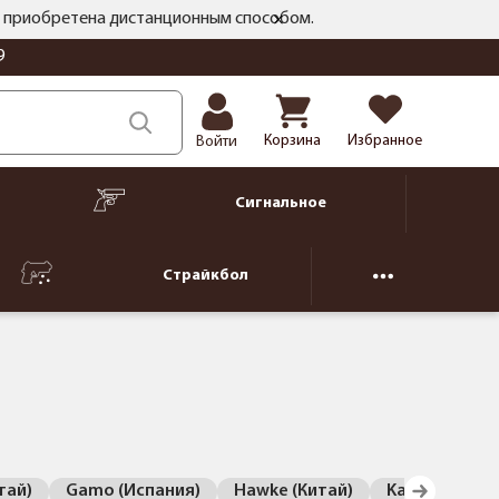
ть приобретена дистанционным способом.
9
Корзина
Избранное
Войти
Сигнальное
Страйкбол
тай)
Gamo (Испания)
Hawke (Китай)
Kandar (Кита