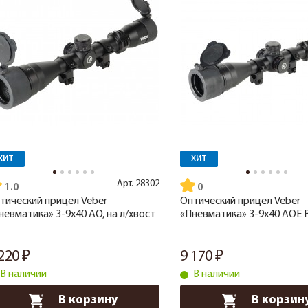
ХИТ
ХИТ
Арт.
28302
1.0
тический прицел Veber
Оптический прицел Veber
невматика» 3-9x40 AO, на л/хвост
«Пневматика» 3-9x40 AOE 
 220
9 170
В наличии
В наличии
В корзину
В корзин