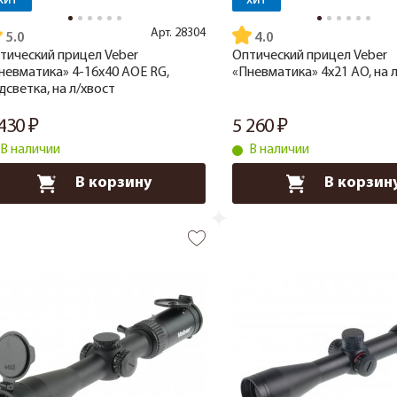
ХИТ
ХИТ
Арт.
28304
5.0
4.0
тический прицел Veber
Оптический прицел Veber
невматика» 4-16x40 AOE RG,
«Пневматика» 4x21 AO, на 
дсветка, на л/хвост
 430
5 260
В наличии
В наличии
В корзину
В корзин