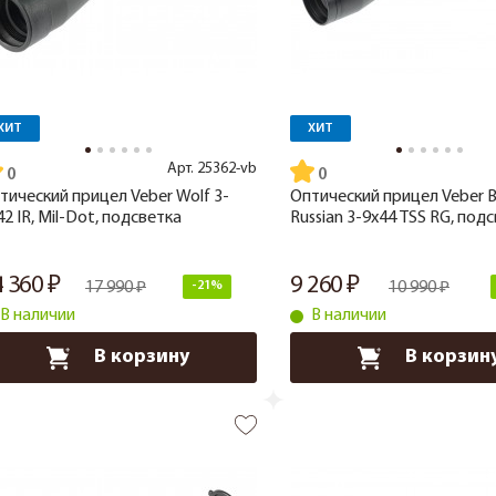
ХИТ
ХИТ
Арт.
25362-vb
тический прицел Veber Wolf 3-
Оптический прицел Veber B
42 IR, Mil-Dot, подсветка
Russian 3-9x44 TSS RG, под
4 360
9 260
17 990
-21%
10 990
В наличии
В наличии
В корзину
В корзин