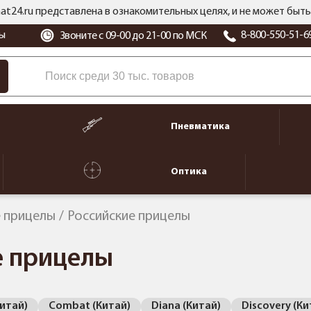
at24.ru представлена в ознакомительных целях, и не может бы
ы
8-800-550-51-6
Звоните с 09-00 до 21-00 по МСК
Пневматика
Оптика
 прицелы
Российские прицелы
е прицелы
Китай)
Combat (Китай)
Diana (Китай)
Discovery (Ки