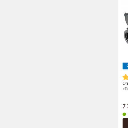
Оп
«П
7