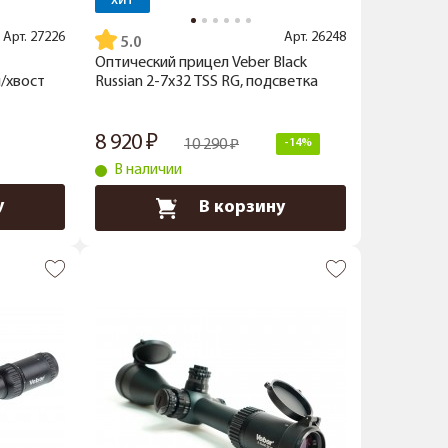
ХИТ
Арт.
27226
Арт.
26248
5.0
Оптический прицел Veber Black
л/хвост
Russian 2-7x32 TSS RG, подсветка
8 920
10 290
-14%
В наличии
у
В корзину