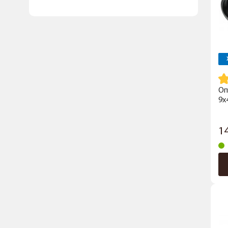
Оп
9x
1