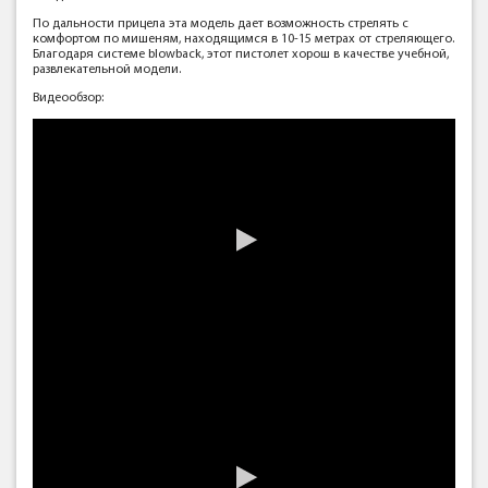
По дальности прицела эта модель дает возможность стрелять с
комфортом по мишеням, находящимся в 10-15 метрах от стреляющего.
Благодаря системе blowback, этот пистолет хорош в качестве учебной,
развлекательной модели.
Видеообзор: