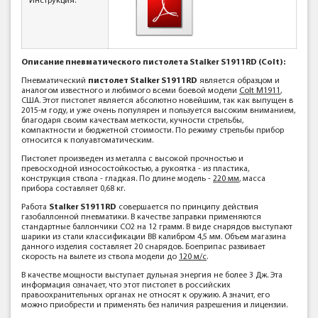
Инструкция:
Описание пневматического пистолета Stalker S1911RD (Colt):
Пневматический
пистолет Stalker S1911RD
является образцом и
аналогом известного и любимого всеми боевой модели
Colt M1911
,
США. Этот пистолет является абсолютно новейшим, так как выпущен в
2015-м году, и уже очень популярен и пользуется высоким вниманием,
благодаря своим качествам меткости, кучности стрельбы,
компактности и бюджетной стоимости. По режиму стрельбы прибор
относится к полуавтоматическим.
Пистолет произведен из металла с высокой прочностью и
превосходной износостойкостью, а рукоятка - из пластика,
конструкция ствола - гладкая. По длине модель -
220 мм
, масса
прибора составляет 0,68 кг.
Работа
Stalker S1911RD
совершается по принципу действия
газобаллонной пневматики. В качестве заправки применяются
стандартные баллончики CO2 на 12 грамм. В виде снарядов выступают
шарики из стали классификации ВВ калибром 4,5 мм. Объем магазина
данного изделия составляет 20 снарядов. Боеприпас развивает
скорость на вылете из ствола модели до
120 м/с
.
В качестве мощности выступает дульная энергия не более 3 Дж. Эта
информация означает, что этот пистолет в российских
правоохранительных органах не относят к оружию. А значит, его
можно приобрести и применять без наличия разрешения и лицензии.