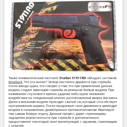
Также пневматический пистолет
Stalker S1911RD
обладает системой
blowback
. Что это значит? Затвор пистолета движется при стрельбе
после взвода курка, что говорит о том, что при применении данная
модель создает имитацию стрельбы из реальной боевой модели. При
нажимании спускового крючка ударник либо курок оказывают
воздействие на специальный клапан, расположенный вверху магазина.
Далее в механизм модели проходит сжатый газ, который способствует
проталкиванию шарика. После продолжает свое движение в цилиндре
модели в направлении, диаметрально противоположном. Имитирует
тем самым боевую отдачу. Данный процесс дарит стреляющему
ощущения реалистичности при стрельбе и дополнительно
предоставляет некоторый опыт манипуляций с оружием, стреляющим
с отдачей.