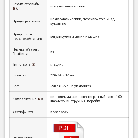
Режим стрельбы
полуавтоматический
(?)
:
неавтоматический, переключатель над
Предохранитель:
рукоятью
Прицельные
регулируемый целик и мушка
приспособления:
Планка Weaver /
нет
Picatinny:
Тип ствола
(?)
:
гладкий
Размеры:
220x140x37 мм
Вес:
690 г (865 г - в упаковке)
пистолет, магазин, шестигранный ключ, 100
Комплектация
(?)
:
шариков, инструкция, коробка
Сертификат:
по запросу