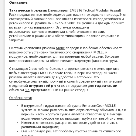
Описание:
Тактический рюкзак
Emersongear EM5816 Tactical Modular Assault
Pack предлагает все необходимое для ваших походов на природу. Этот
сверхпрочный рюкзак военного класса изготовлен из водостойкого и
устойчивого к царапинам нейлона 500D. Он усилен и дважды прошит
во всех точках напряжения. Застежки оснащены
высококачественными молниями с нейлоновыми тягами,
устойчивыми к ржавчине и обеспечивающими плавное открытие и
закрытие.
Система крепления рюкзака
Molle
спереди и по бокам обеспечивает
возможность установки тактического снаряжения MOLLE и
подсумков, необходимых для выполнения любой задачи. Боковые
компрессионные ремни обеспечивают надежную фиксацию груза.
С помощью 2 ремней на боковых сторонах рюкзака можно крепить
любые аксессуары MOLLE. Кроме того, на верхней передней части
рюкзака имеется липучка для удобства настройки. Это
суперфункциональный, прочный и самый современный тактический
модульный
штурмовой рюкзак
с подсумком для
гидратации
объемом
3 л
, представленный на рынке сегодня.
Особенности:
В штурмовой гидратационной сумке EmersonGear MOLLE
system 3L можно разместить питьевую систему объемом 3 л, а в
верхней части корпуса сумки имеется отверстие для выхода
воды, через которое легко проходит трубка питьевой системы;
Имеется множество расцветок, которые удобно сочетать с
различными нарядами;
Она напрямую решает проблему пустой спины тактического
жилета;