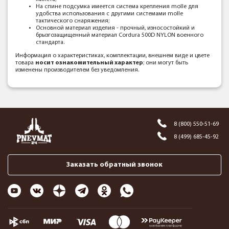
На спине подсумка имеется система крепления molle для
удобства использования с другими системами molle
тактического снаряжения;
Основной материал изделия - прочный, износостойкий и
брызгозащищенный материал Cordura 500D NYLON военного
стандарта.
Информация о характеристиках, комплектации, внешнем виде и цвете
товара
носит ознакомительный характер
; они могут быть
изменены производителем без уведомления.
8 (800) 550-51-69
8 (499) 685-45-92
Заказать обратный звонок