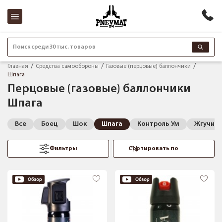
Поиск среди 30 тыс. товаров
Главная
Средства самообороны
Газовые (перцовые) баллончики
Шпага
Перцовые (газовые) баллончики
Шпага
Все
Боец
Шок
Шпага
Контроль Ум
Жгучий 
Фильтры