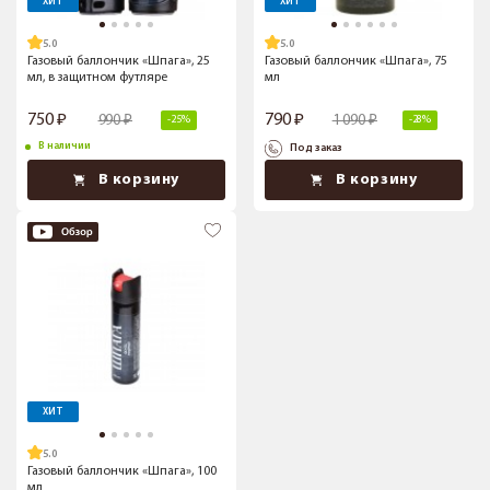
ХИТ
ХИТ
5.0
5.0
Газовый баллончик «Шпага», 25
Газовый баллончик «Шпага», 75
мл, в защитном футляре
мл
750
790
990
1 090
-25%
-28%
В наличии
Под заказ
В корзину
В корзину
ХИТ
5.0
Газовый баллончик «Шпага», 100
мл