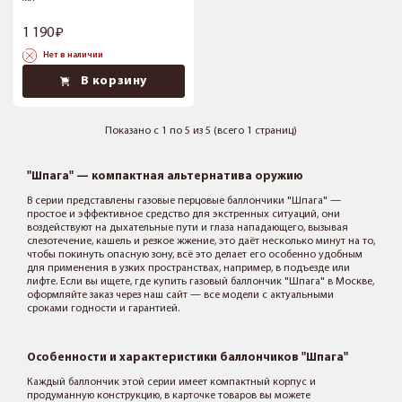
1 190
Нет в наличии
В корзину
Показано с 1 по 5 из 5 (всего 1 страниц)
"Шпага" — компактная альтернатива оружию
В серии представлены газовые перцовые баллончики "Шпага" —
простое и эффективное средство для экстренных ситуаций, они
воздействуют на дыхательные пути и глаза нападающего, вызывая
слезотечение, кашель и резкое жжение, это даёт несколько минут на то,
чтобы покинуть опасную зону, всё это делает его особенно удобным
для применения в узких пространствах, например, в подъезде или
лифте. Если вы ищете, где купить газовый баллончик "Шпага" в Москве,
оформляйте заказ через наш сайт — все модели с актуальными
сроками годности и гарантией.
Особенности и характеристики баллончиков "Шпага"
Каждый баллончик этой серии имеет компактный корпус и
продуманную конструкцию, в карточке товаров вы можете