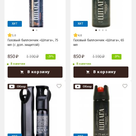
ХИТ
ХИТ
5.0
4.8
Газовый баллончик «Шпага», 75
Газовый баллончик «Шпага», 65
мл (с доп. защитой)
мл
850
850
1 190
1 190
-29%
-29%
В наличии
В наличии
В корзину
В корзину