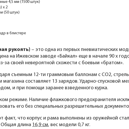
ые 4,5 мм (1500 штук)
) x 2
м (50 штук)
индр в блистере
ная рукоять)
– это одна из первых пневматических мо
на на Ижевском заводе «Байкал» еще в начале 90 х годо
из-за своей невероятной схожести с боевым «братом».
даря съемным 12-ти граммовым баллонам с CO2, стрел
м магазина составляет 13 зарядов. Ударно-спусковой м
ом, и при помощи заранее взведенного курка.
ком режиме. Наличие флажкового предохранителя исклю
зовать его без специальных разрешительных документо
т факт, что корпус и рама выполнены из оружейной стал
. Общая длина
16,9 см
, вес модели 0,7 кг.