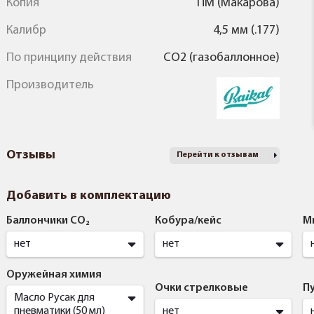
Копия
ПМ (Макарова)
Калибр
4,5 мм (.177)
По принципу действия
CO2 (газобаллонное)
Производитель
Отзывы
Перейти к отзывам
Добавить в комплектацию
Баллончики CO₂
Кобура/кейс
М
нет
нет
Оружейная химия
Очки стрелковые
П
Масло Русак для
пневматики (50 мл)
нет