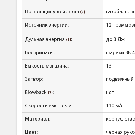
По принципу действия
:
газобаллон
(?)
Источник энергии:
12-граммов
Дульная энергия
:
до 3 Дж
(?)
Боеприпасы:
шарики BB 4
Емкость магазина:
13
Затвор:
подвижный
Blowback
:
нет
(?)
Скорость выстрела:
110 м/с
Материал:
корпус, ств
Цвет:
черная руко