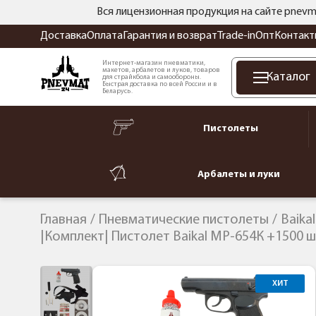
Вся лицензионная продукция на сайте pnevm
Доставка
Оплата
Гарантия и возврат
Trade-in
Опт
Контакт
Интернет-магазин пневматики,
макетов, арбалетов и луков, товаров
Каталог
для страйкбола и самообороны.
Быстрая доставка по всей России и в
Беларусь.
Пистолеты
Арбалеты и луки
Главная
Пневматические пистолеты
Baika
|Комплект| Пистолет Baikal МР-654К +1500 ш
ХИТ