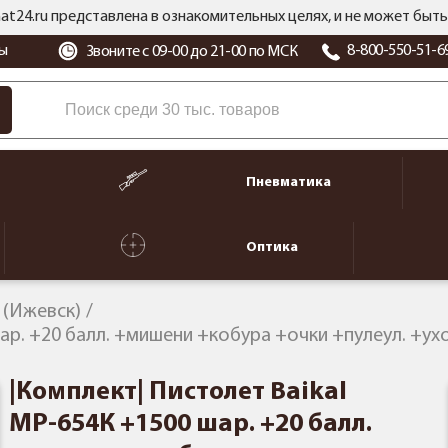
at24.ru представлена в ознакомительных целях, и не может бы
ы
8-800-550-51-6
Звоните с 09-00 до 21-00 по МСК
Пневматика
Оптика
l (Ижевск)
ар. +20 балл. +мишени +кобура +очки +пулеул. +ух
|Комплект| Пистолет Baikal
МР-654К +1500 шар. +20 балл.