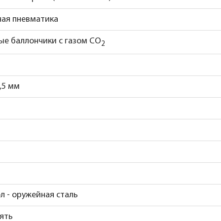
ная пневматика
ые баллончики с газом CO
2
,5 мм
ол - оружейная сталь
ять