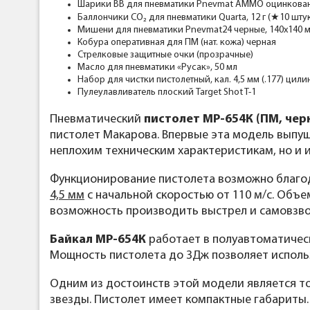
Шарики BB для пневматики Pnevmat AMMO оцинкованн
Баллончики CO₂ для пневматики Quarta, 12 г (★10 штук
Мишени для пневматики Pnevmat24 черные, 140x140 м
Кобура оперативная для ПМ (нат. кожа) черная
Стрелковые защитные очки (прозрачные)
Масло для пневматики «Русак», 50 мл
Набор для чистки пистолетный, кал. 4,5 мм (.177) цил
Пулеулавливатель плоский Target Shot T-1
Пневматический
пистолет МР-654К (ПМ, чер
пистолет Макарова. Впервые эта модель выпуще
неплохим техническим характеристикам, но и 
Функционирование пистолета возможно благо
4,5 мм
с начальной скоростью от 110 м/с. Объе
возможность производить выстрел и самовзвод
Байкал МР-654К
работает в полуавтоматичес
Мощность пистолета до 3Дж позволяет исполь
Одним из достоинств этой модели является то
звезды. Пистолет имеет компактные габариты