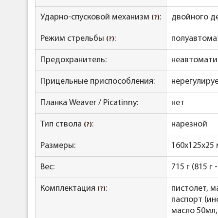
Ударно-спусковой механизм
:
двойного д
(?)
Режим стрельбы
:
полуавтома
(?)
Предохранитель:
неавтомати
Прицельные приспособления:
нерегулиру
Планка Weaver / Picatinny:
нет
Тип ствола
:
нарезной
(?)
Размеры:
160х125х25
Вес:
715 г (815 г 
Комплектация
:
пистолет, м
(?)
паспорт (ин
масло 50мл,