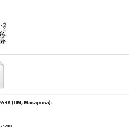
54К (ПМ, Макарова):
рукоять)