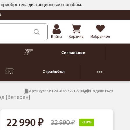
ть приобретена дистанционным способом.
9
Корзина
Избранное
Войти
Сигнальное
Страйкбол
Артикул:
KPT24-84372-T-V04
Поделиться
од [Ветеран]
22 990
32 990
-30%