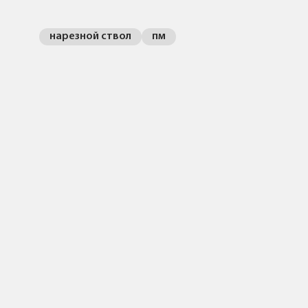
нарезной ствол
пм