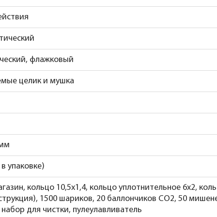
ействия
тический
ческий, флажковый
емые целик и мушка
 мм
- в упаковке)
агазин, кольцо 10,5х1,4, кольцо уплотнительное 6х2, кол
струкция), 1500 шариков, 20 баллончиков СО2, 50 мишен
 набор для чистки, пулеулавливатель