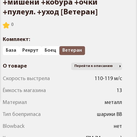
+мишени +кобура +очки
+пулеул. +уход [Ветеран]
Комплект:
База
Рекрут
Боец
Ветеран
О товаре
Перейти к описанию
Скорость выстрела
110-119 м/с
Ёмкость магазина
13
Материал
металл
Тип боеприпаса
шарики BB
Blowback
нет