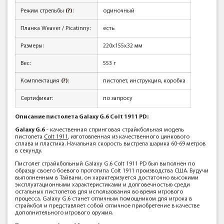
Режим стрельбы
(?)
:
одиночный
Планка Weaver / Picatinny:
есть
Размеры:
220x155x32 мм
Вес:
553 г
Комплектация
(?)
:
пистолет, инструкция, коробка
Сертификат:
по запросу
Описание пистолета Galaxy G.6 Colt 1911 PD:
Galaxy G.6
- качественная спринговая страйкбольная модель
пистолета
Colt 1911
, изготовленная из качественного цинкового
сплава и пластика. Начальная скорость выстрела шарика 60-69 метров
в секунду.
Пистолет страйкбольный Galaxy G.6 Colt 1911 PD был выполнен по
образцу своего боевого прототипа Colt 1911 производства США. Будучи
выполненным в Тайвани, он характеризуется достаточно высокими
эксплуатационными характеристиками и долговечностью среди
остальных пистолетов для использования во время игрового
процесса. Galaxy G.6 станет отличным помощником для игрока в
страйкбол и представляет собой отличное приобретение в качестве
дополнительного игрового оружия.