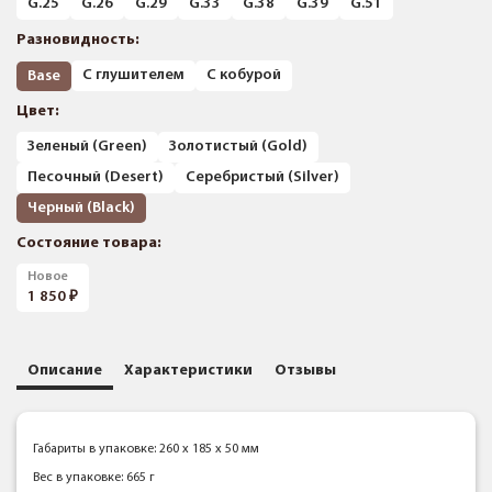
G.25
G.26
G.29
G.33
G.38
G.39
G.51
Разновидность:
С глушителем
С кобурой
Base
Цвет:
Зеленый (Green)
Золотистый (Gold)
Песочный (Desert)
Серебристый (Silver)
Черный (Black)
Состояние товара:
Новое
1 850
Описание
Характеристики
Отзывы
Габариты в упаковке: 260 x 185 x 50 мм
Вес в упаковке: 665 г