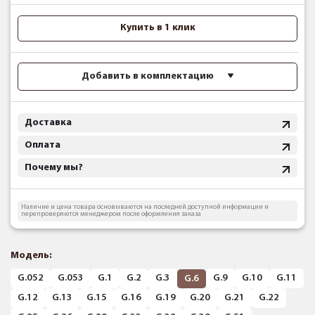
Купить в 1 клик
Добавить в комплектацию
Доставка
Оплата
Почему мы?
Наличие и цена товара основываются на последней доступной информации и
перепроверяются менеджером после оформления заказа
Модель:
G.052
G.053
G.1
G.2
G.3
G.9
G.10
G.11
G.6
G.12
G.13
G.15
G.16
G.19
G.20
G.21
G.22