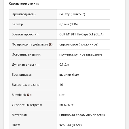
Характеристики:
Производитель:
Galaxy (Гонконг)
Калибр:
6,0 мм (.236)
Боевой прототип:
Colt M1911 Hi-Capa 5.1 (США)
По принципу действия
(?)
:
спринговое (пружинное)
Источник энергии:
пружина, ручное взведение
Дульная энергия:
0,7 Дж
Боеприпасы:
шарики 6 мм
Емкость магазина:
16
Blowback
(?)
:
нет
Скорость выстрела:
60-69 м/с
Материал:
цинковый сплав, ABS-пластик
Цвет:
черный (Black)