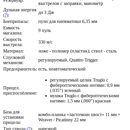
Резервуар:
выстрелов с заправки, манометр
Дульная энергия
до 3 Дж
(?)
:
Боеприпасы:
пули для пневматики 6,35 мм
Емкость
9 пуль
магазина:
Скорость
330 м/с
выстрела:
Материал:
ложе - полимер (пластик); ствол - сталь
Спусковой
регулируемый, Quattro Trigger
механизм:
Предохранитель:
есть, неавтоматический
регулируемый целик Truglo с
фибероптическими нитями: 0,9 мм
Прицел.
(.035") зеленый
приспособление:
мушка Truglo с фибероптическими
нитями: 1,5 мм (.060") красная
База для
комбо-планка «ласточкин хвост» 11 мм +
установки
Weaver / Picatinny 22 мм
прицела:
Тип ствола
(?)
:
нарезной