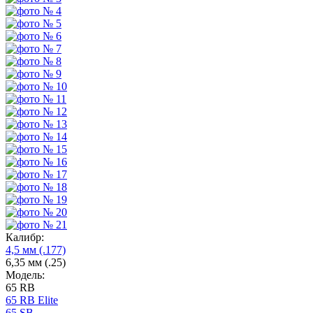
Калибр:
4,5 мм (.177)
6,35 мм (.25)
Модель:
65 RB
65 RB Elite
65 SB