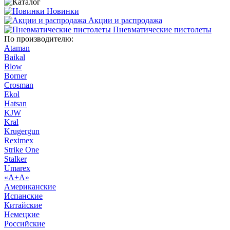
Новинки
Акции и распродажа
Пневматические пистолеты
По производителю:
Ataman
Baikal
Blow
Borner
Crosman
Ekol
Hatsan
KJW
Kral
Krugergun
Reximex
Strike One
Stalker
Umarex
«А+А»
Американские
Испанские
Китайские
Немецкие
Российские