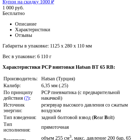
Купон на скидку 1000 ₽
1 000
руб.
Бесплатно
Описание
Характеристики
Отзывы
Габариты в упаковке: 1125 x 280 x 110 мм
Вес в упаковке: 6 110 г
Характеристики PCP винтовки Hatsan BT 65 RB:
Производитель:
Hatsan (Турция)
Калибр:
6,35 мм (.25)
По принципу
PCP пневматика (с предварительной
действия
(?)
:
накачкой)
Источник
резервуар высокого давления со сжатым
энергии:
воздухом
Тип взведения:
задний болтовой взвод (
R
ear
B
olt)
Тип
прямоточная
исполнения:
3
объем 255 см
, макс. давление 200 бар, 65