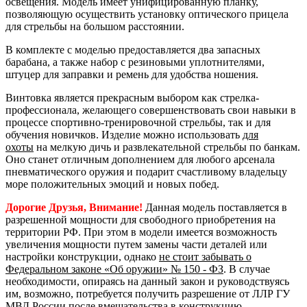
освещения. Модель имеет унифицированную планку,
позволяющую осуществить установку оптического прицела
для стрельбы на большом расстоянии.
В комплекте с моделью предоставляется два запасных
барабана, а также набор с резиновыми уплотнителями,
штуцер для заправки и ремень для удобства ношения.
Винтовка является прекрасным выбором как стрелка-
профессионала, желающего совершенствовать свои навыки в
процессе спортивно-тренировочной стрельбы, так и для
обучения новичков. Изделие можно использовать
для
охоты
на мелкую дичь и развлекательной стрельбы по банкам.
Оно станет отличным дополнением для любого арсенала
пневматического оружия и подарит счастливому владельцу
море положительных эмоций и новых побед.
Дорогие Друзья, Внимание!
Данная модель поставляется в
разрешенной мощности для свободного приобретения на
территории РФ. При этом в модели имеется возможность
увеличения мощности путем замены части деталей или
настройки конструкции, однако
не стоит забывать о
Федеральном законе «Об оружии» № 150 - ФЗ
. В случае
необходимости, опираясь на данный закон и руководствуясь
им, возможно, потребуется получить разрешение от ЛЛР ГУ
МВД России после вмешательства в конструкцию.