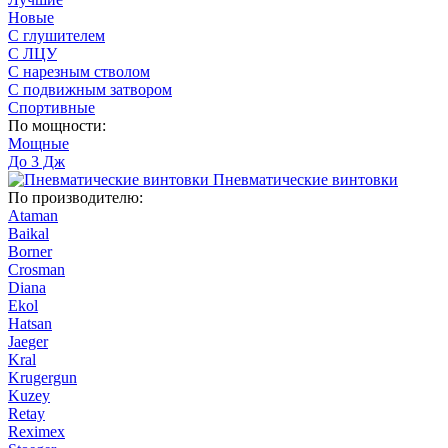
Новые
С глушителем
С ЛЦУ
С нарезным стволом
С подвижным затвором
Спортивные
По мощности:
Мощные
До 3 Дж
Пневматические винтовки
По производителю:
Ataman
Baikal
Borner
Crosman
Diana
Ekol
Hatsan
Jaeger
Kral
Krugergun
Kuzey
Retay
Reximex