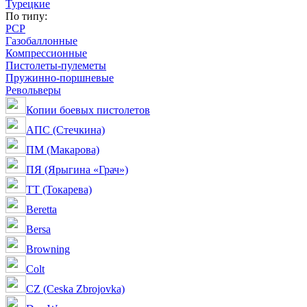
Турецкие
По типу:
PCP
Газобаллонные
Компрессионные
Пистолеты-пулеметы
Пружинно-поршневые
Револьверы
Копии боевых пистолетов
АПС (Стечкина)
ПМ (Макарова)
ПЯ (Ярыгина «Грач»)
ТТ (Токарева)
Beretta
Bersa
Browning
Colt
CZ (Ceska Zbrojovka)