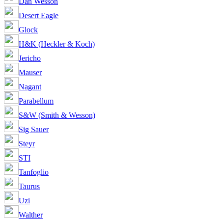
Dan Wesson
Desert Eagle
Glock
H&K (Heckler & Koch)
Jericho
Mauser
Nagant
Parabellum
S&W (Smith & Wesson)
Sig Sauer
Steyr
STI
Tanfoglio
Taurus
Uzi
Walther