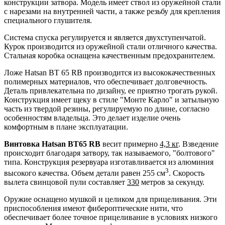
конструкции затвора. Модель имеет ствол из оружейной стали
с нарезами на внутренней части, а также резьбу для крепления
специального глушителя.
Система спуска регулируется и является двухступенчатой.
Курок производится из оружейной стали отличного качества.
Стальная коробка оснащена качественным предохранителем.
Ложе Hatsan BT 65 RB производится из высококачественных
полимерных материалов, что обеспечивает долговечность.
Деталь привлекательна по дизайну, ее приятно трогать рукой.
Конструкция имеет щеку в стиле "Монте Карло" и затыльную
часть из твердой резины, регулируемую по длине, согласно
особенностям владельца. Это делает изделие очень
комфортным в плане эксплуатации.
Винтовка Hatsan BT65 RB
весит примерно
4,3 кг
. Взведение
происходит благодаря затвору, так называемого, "болтового"
типа. Конструкция резервуара изготавливается из алюминия
3
высокого качества. Объем детали равен 255 см
. Скорость
вылета свинцовой пули составляет
330
метров за секунду.
Оружие оснащено мушкой и целиком для прицеливания. Эти
приспособления имеют фибероптические нити, что
обеспечивает более точное прицеливание в условиях низкого