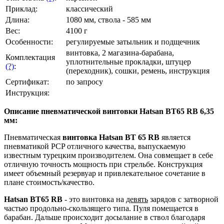
Приклад:
классический
Длина:
1080 мм, ствола - 585 мм
Вес:
4100 г
Особенности:
регулируемые затыльник и подщечник
винтовка, 2 магазина-барабана,
Комплектация
уплотнительные прокладки, штуцер
(?)
:
(переходник), сошки, ремень, инструкция
Сертификат:
по запросу
Инструкция:
Описание пневматической винтовки Hatsan BT65 RB 6,35
мм:
Пневматическая
винтовка Hatsan BT 65 RB
является
пневматикой PCP отличного качества, выпускаемую
известным турецким производителем. Она совмещает в себе
отличную точность мощность при стрельбе. Конструкция
имеет объемный резервуар и привлекательное сочетание в
плане стоимость/качество.
Hatsan BT65 RB
- это винтовка на
девять
зарядов с затворной
частью продольно-скользящего типа. Пуля помещается в
барабан. Дальше происходит досылание в ствол благодаря