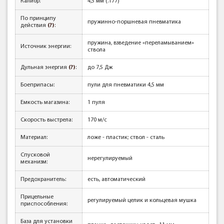
Калибр:
4,5 мм (.177)
По принципу
пружинно-поршневая пневматика
действия
(?)
:
пружина, взведение «переламыванием»
Источник энергии:
ствола
Дульная энергия
(?)
:
до 7,5 Дж
Боеприпасы:
пули для пневматики 4,5 мм
Емкость магазина:
1 пуля
Скорость выстрела:
170 м/с
Материал:
ложе - пластик; ствол - сталь
Спусковой
нерегулируемый
механизм:
Предохранитель:
есть, автоматический
Прицельные
регулируемый целик и кольцевая мушка
приспособления:
База для установки