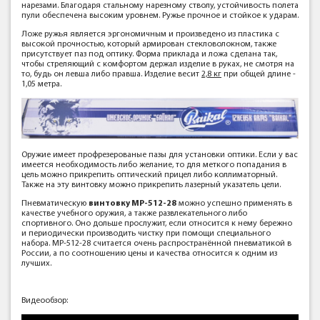
нарезами. Благодаря стальному нарезному стволу, устойчивость полета
пули обеспечена высоким уровнем. Ружье прочное и стойкое к ударам.
Ложе ружья является эргономичным и произведено из пластика с
высокой прочностью, который армирован стекловолокном, также
присутствует паз под оптику. Форма приклада и ложа сделана так,
чтобы стреляющий с комфортом держал изделие в руках, не смотря на
то, будь он левша либо правша. Изделие весит
2,8 кг
при общей длине -
1,05 метра.
Оружие имеет профрезерованые пазы для установки оптики. Если у вас
имеется необходимость либо желание, то для меткого попадания в
цель можно прикрепить оптический прицел либо коллиматорный.
Также на эту винтовку можно прикрепить лазерный указатель цели.
Пневматическую
винтовку МР-512-28
можно успешно применять в
качестве учебного оружия, а также развлекательного либо
спортивного. Оно дольше прослужит, если относится к нему бережно
и периодически производить чистку при помощи специального
набора. МР-512-28 считается очень распространённой пневматикой в
России, а по соотношению цены и качества относится к одним из
лучших.
Видеообзор: