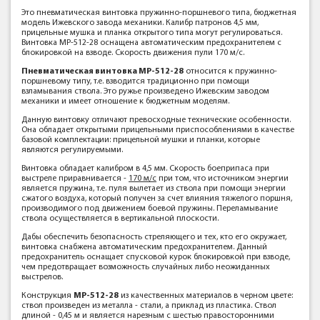
Это пневматическая винтовка пружинно-поршневого типа, бюджетная
модель Ижевского завода механики. Калибр патронов 4,5 мм,
прицельные мушка и планка открытого типа могут регулироваться.
Винтовка МР-512-28 оснащена автоматическим предохранителем с
блокировкой на взводе. Скорость движения пули 170 м/с.
Пневматическая винтовка МР-512-28
относится к пружинно-
поршневому типу, т.е. взводится традиционно при помощи
взламывания ствола. Это ружье произведено Ижевским заводом
механики и имеет отношение к бюджетным моделям.
Данную винтовку отличают превосходные технические особенности.
Она обладает открытыми прицельными приспособлениями в качестве
базовой комплектации: прицельной мушки и планки, которые
являются регулируемыми.
Винтовка обладает калибром в 4,5 мм. Скорость боеприпаса при
выстреле приравнивается -
170 м/с
при том, что источником энергии
является пружина, т.е. пуля вылетает из ствола при помощи энергии
сжатого воздуха, который получен за счет влияния тяжелого поршня,
производимого под движением боевой пружины. Переламывание
ствола осуществляется в вертикальной плоскости.
Дабы обеспечить безопасность стреляющего и тех, кто его окружает,
винтовка снабжена автоматическим предохранителем. Данный
предохранитель оснащает спусковой курок блокировкой при взводе,
чем предотвращает возможность случайных либо неожиданных
выстрелов.
Конструкция
МР-512-28
из качественных материалов в черном цвете:
ствол произведен из металла - стали, а приклад из пластика. Ствол
длиной - 0,45 м и является нарезным с шестью правосторонними