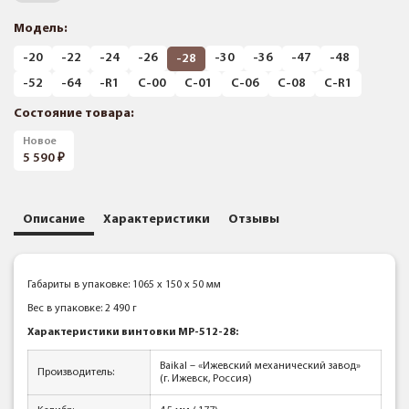
Модель:
-20
-22
-24
-26
-30
-36
-47
-48
-28
-52
-64
-R1
С-00
С-01
С-06
С-08
С-R1
Состояние товара:
Новое
5 590
Описание
Характеристики
Отзывы
Габариты в упаковке: 1065 x 150 x 50 мм
Вес в упаковке: 2 490 г
Характеристики винтовки МР-512-28:
Baikal – «Ижевский механический завод»
Производитель:
(г. Ижевск, Россия)