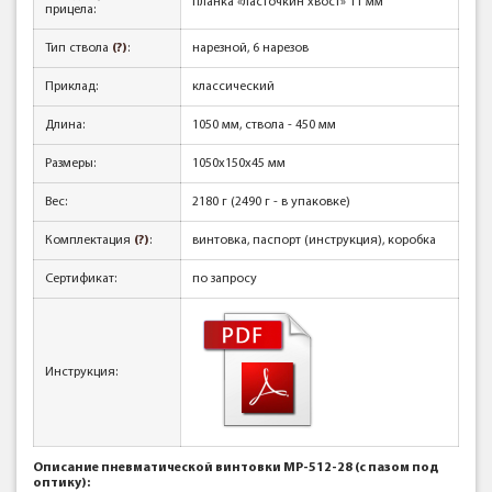
планка «ласточкин хвост» 11 мм
прицела:
Тип ствола
(?)
:
нарезной, 6 нарезов
Приклад:
классический
Длина:
1050 мм, ствола - 450 мм
Размеры:
1050х150х45 мм
Вес:
2180 г (2490 г - в упаковке)
Комплектация
(?)
:
винтовка, паспорт (инструкция), коробка
Сертификат:
по запросу
Инструкция:
Описание пневматической винтовки МР-512-28 (с пазом под
оптику):