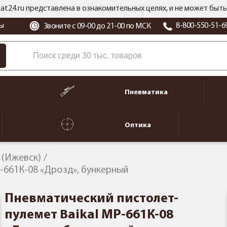
at24.ru представлена в ознакомительных целях, и не может бы
ы
8-800-550-51-6
Звоните с 09-00 до 21-00 по МСК
Пневматика
Оптика
l (Ижевск)
-661К-08 «Дрозд», бункерный
Пневматический пистолет-
пулемет Baikal МР-661К-08