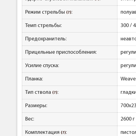
Режим стрельбы
:
полуа
(?)
Темп стрельбы:
300 / 
Предохранитель:
неавт
Прицельные приспособления:
регул
Усилие спуска:
регули
Планка:
Weaver
Тип ствола
:
гладк
(?)
Размеры:
700x23
Вес:
2600 г
Комплектация
:
писто
(?)