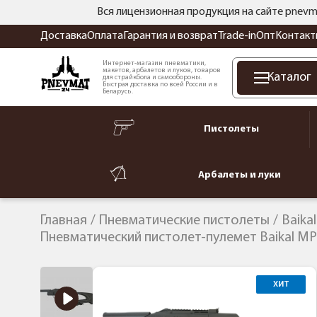
Вся лицензионная продукция на сайте pnevm
Доставка
Оплата
Гарантия и возврат
Trade-in
Опт
Контакт
Интернет-магазин пневматики,
макетов, арбалетов и луков, товаров
Каталог
для страйкбола и самообороны.
Быстрая доставка по всей России и в
Беларусь.
Пистолеты
Арбалеты и луки
Главная
Пневматические пистолеты
Baika
Пневматический пистолет-пулемет Baikal МР
ХИТ