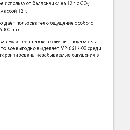
е используют баллончики на 12 г с СО
.
2
ассой 12 г.
то даёт пользователю ощущение особого
5000 раз.
ва емкостей с газом, отличные показатели
это все выгодно выделяет МР-661К-08 среди
у гарантированы незабываемые ощущения в