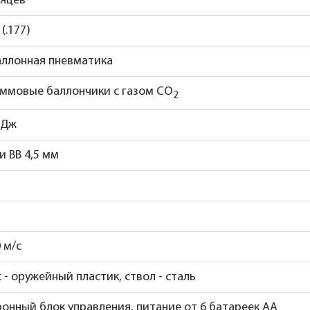
сяцев
 (.177)
аллонная пневматика
аммовые баллончики с газом CO
2
 Дж
 BB 4,5 мм
 м/с
 - оружейный пластик, ствол - сталь
ронный блок управления, питание от 6 батареек АА