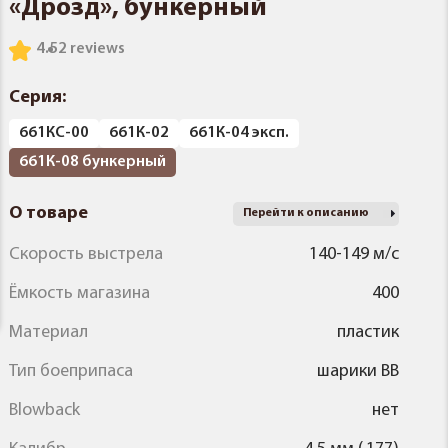
«Дрозд», бункерный
4.5
2 reviews
Серия:
661КС-00
661К-02
661К-04 эксп.
661К-08 бункерный
О товаре
Перейти к описанию
Скорость выстрела
140-149 м/с
Ёмкость магазина
400
Материал
пластик
Тип боеприпаса
шарики BB
Blowback
нет