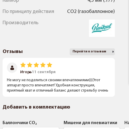
Калибр
4,5 мм (.177)
По принципу действия
CO2 (газобаллонное)
Производитель
Отзывы
Перейти к отзывам
Игорь
11 сентября
Не могу не поделиться своими впечатлениями)))Этот
аппарат просто впечатляет! Удобная конструкция,
приятный хват и отличный баланс делают стрельбу очень
комфортной. Бункер на 80 шариков это очень удобно, не
надо часто перезаряжаться) Система автоматической
подачи также работает безотказно.
Добавить в комплектацию
Баллончики CO₂
Мишени для пневматики
Н