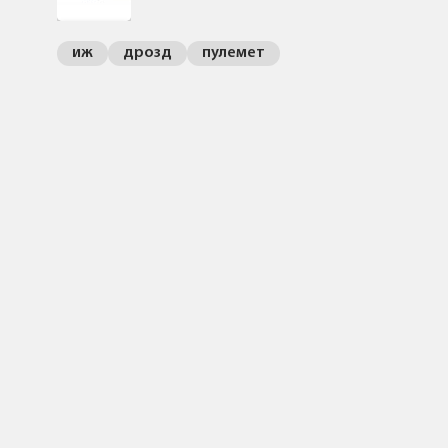
иж
дрозд
пулемет