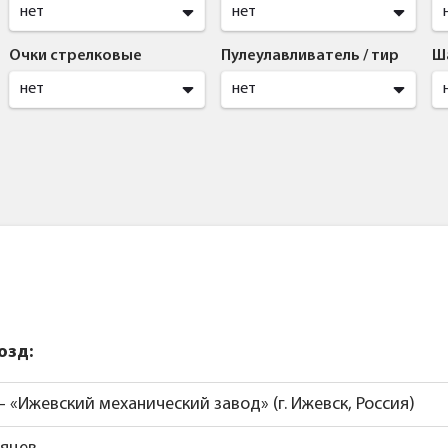
нет
нет
Очки стрелковые
Пулеулавливатель / тир
Ш
нет
нет
озд:
 – «Ижевский механический завод» (г. Ижевск, Россия)