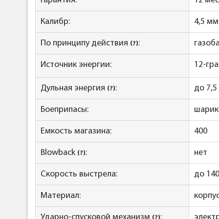
Гарантия:
12 ме
Калибр:
4,5 мм
По принципу действия
:
газоб
(?)
Источник энергии:
12-гр
Дульная энергия
:
до 7,5
(?)
Боеприпасы:
шарики
Емкость магазина:
400
Blowback
:
нет
(?)
Скорость выстрела:
до 140
Материал:
корпус
Ударно-спусковой механизм
:
элект
(?)