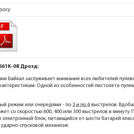
росу
661К-08 Дрозд:
ии Байкал заслуживает внимания всех любителей пулев
арактеристикам. Одной из особенностей пистолета-пуле
ный режим или очередями - по
3 и по 6
выстрелов. Вдоба
жет со скоростью 600, 400 или 300 выстрелов в минуту. 
электронный блок, питающийся от шести батарей класса 
ударно-спусковой механизм.