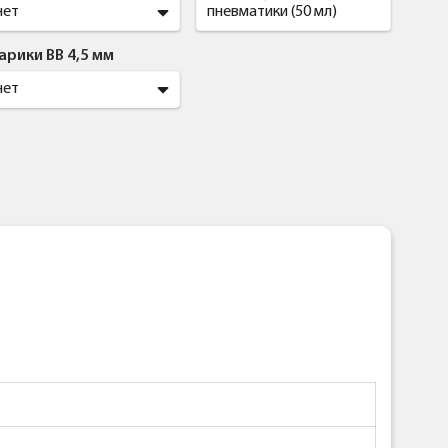
нет
пневматики (50 мл)
арики BB 4,5 мм
нет