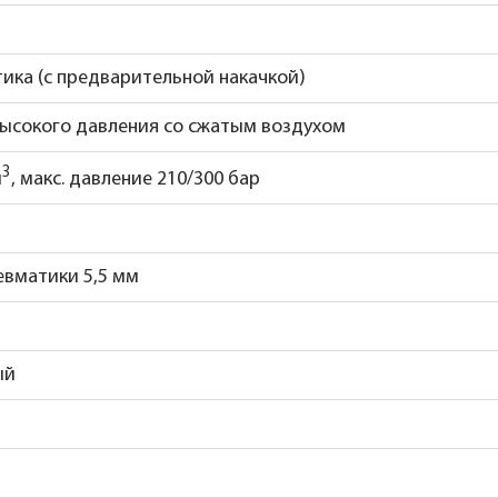
ика (с предварительной накачкой)
высокого давления со сжатым воздухом
3
м
, макс. давление 210/300 бар
евматики 5,5 мм
ый