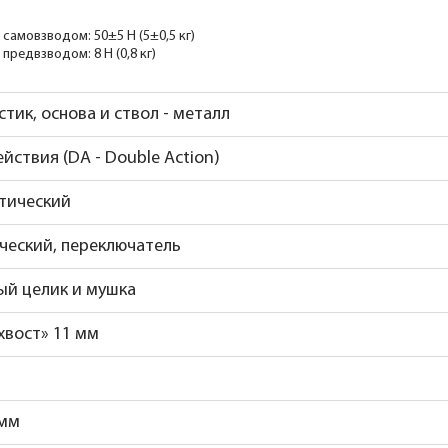
 самовзводом: 50±5 Н (5±0,5 кг)
 предвзводом: 8 Н (0,8 кг)
стик, основа и ствол - металл
йствия (DA - Double Action)
тический
ческий, переключатель
ый целик и мушка
хвост» 11 мм
 мм