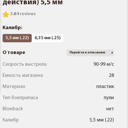
действия) 5,5 мм
3.8
4 reviews
Калибр:
5,5 мм (.22)
6,35 мм (.25)
О товаре
Перейти к описанию
Скорость выстрела
90-99 м/с
Ёмкость магазина
28
Материал
пластик
Тип боеприпаса
пули
Blowback
нет
Калибр
5,5 мм (.22)