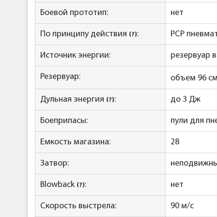
Боевой прототип:
нет
По принципу действия
:
PCP пневмат
(?)
Источник энергии:
резервуар 
Резервуар:
объем 96 с
Дульная энергия
:
до 3 Дж
(?)
Боеприпасы:
пули для пн
Емкость магазина:
28
Затвор:
неподвижн
Blowback
:
нет
(?)
Скорость выстрела:
90 м/с