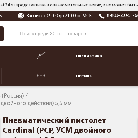
at24.ru представлена в ознакомительных целях, и не может бы
ы
8-800-550-51-6
Звоните с 09-00 до 21-00 по МСК
Пневматика
Оптика
 (Россия)
 двойного действия) 5,5 мм
Пневматический пистолет
Cardinal (PCP, УСМ двойного