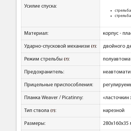
Усилие спуска:
стрельба
стрельба
Материал:
корпус - пла
Ударно-спусковой механизм
:
двойного де
(?)
Режим стрельбы
:
полуавтома
(?)
Предохранитель:
неавтомати
Прицельные приспособления:
регулируем
Планка Weaver / Picatinny:
«ласточкин 
Тип ствола
:
нарезной
(?)
Размеры:
280х160х35