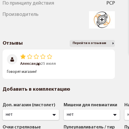
По принципу действия
PCP
Производитель
Отзывы
Перейти к отзывам
Александр
25 июля
Говорят магазин!
Добавить в комплектацию
Доп. магазин (пистолет)
Мишени для пневматики
Н
нет
нет
Очки стрелковые
Пулеулавливатель / тир
Пу