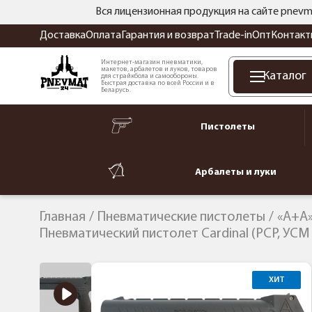
Вся лицензионная продукция на сайте pnevm
Доставка
Оплата
Гарантия и возврат
Trade-in
Опт
Контакт
Интернет-магазин пневматики,
макетов, арбалетов и луков, товаров
Каталог
для страйкбола и самообороны.
Быстрая доставка по всей России и в
Беларусь.
Пистолеты
Арбалеты и луки
Главная
Пневматические пистолеты
«А+А»
Пневматический пистолет Cardinal (PCP, УСМ
ХИТ