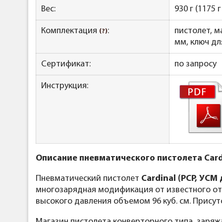
Вес:
930 г (1175 г
Комплектация
:
пистолет, м
(?)
мм, ключ дл
Сертификат:
по запросу
Инструкция:
Описание пневматического пистолета Cardin
Пневматический пистолет
Cardinal (PCP, УСМ
многозарядная модификация от известного от
высокого давления объемом 96 куб. см. Присут
Магазин пистолета конверторного типа, заряж