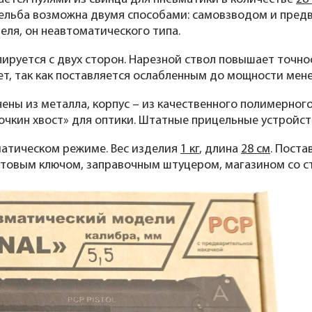
трельба возможна двумя способами: самовзводом и пред
еля, он неавтоматического типа.
лируется с двух сторон. Нарезной ствол повышает точно
лет, так как поставляется ослабленным до мощности мен
ены из металла, корпус – из качественного полимерного
точкин хвост» для оптики. Штатные прицельные устройст
матическом режиме. Вес изделия
1 кг
, длина
28 см
. Поста
товым ключом, заправочным штуцером, магазином со с