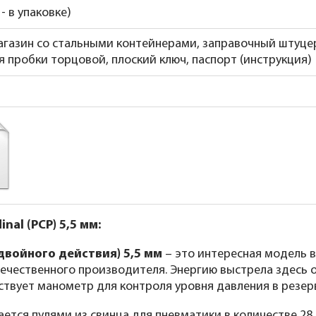
 - в упаковке)
агазин со стальными контейнерами, заправочный штуцер
я пробки торцовой, плоский ключ, паспорт (инструкция)
al (PCP) 5,5 мм:
 двойного действия) 5,5 мм
– это интересная модель 
ечественного производителя. Энергию выстрела здесь о
ствует манометр для контроля уровня давления в резер
ается пулями из свинца для пневматики в количестве
28