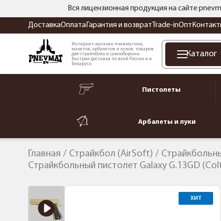
Вся лицензионная продукция на сайте pnevm
Доставка
Оплата
Гарантия и возврат
Trade-in
Опт
Контакт
Интернет-магазин пневматики,
макетов, арбалетов и луков, товаров
Каталог
для страйкбола и самообороны.
Быстрая доставка по всей России и в
Беларусь.
Пистолеты
Арбалеты и луки
Главная
Страйкбол (AirSoft)
Страйкбольн
Страйкбольный пистолет Galaxy G.13GD (Col
ХИТ