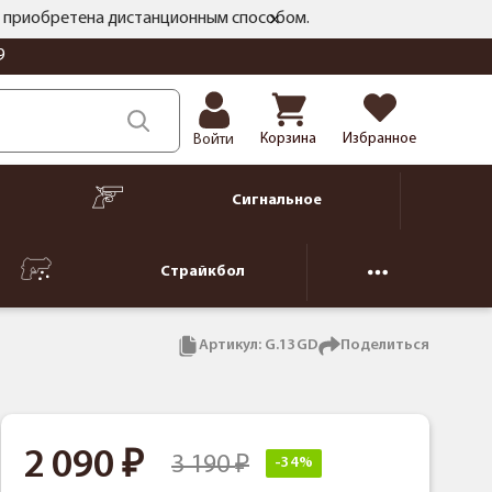
ть приобретена дистанционным способом.
9
Корзина
Избранное
Войти
Сигнальное
Страйкбол
Артикул:
G.13GD
Поделиться
2 090
3 190
-34%