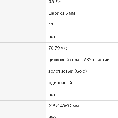
0,5 Дж
шарики 6 мм
12
нет
70-79 м/с
цинковый сплав, ABS-пластик
золотистый (Gold)
одиночный
нет
215x140x32 мм
496 г