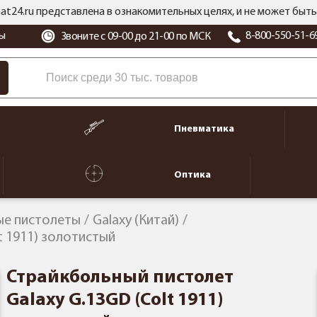
at24.ru представлена в ознакомительных целях, и не может бы
ы
8-800-550-51-6
Звоните с 09-00 до 21-00 по МСК
Пневматика
Оптика
ые пистолеты
Galaxy (Китай)
t 1911) золотистый
Страйкбольный пистолет
Galaxy G.13GD (Colt 1911)