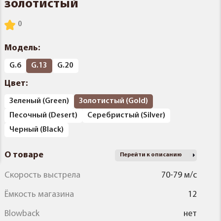
золотистый
Модель:
G.6
G.13
G.20
Цвет:
Зеленый (Green)
Золотистый (Gold)
Песочный (Desert)
Серебристый (Silver)
Черный (Black)
О товаре
Перейти к описанию
Скорость выстрела
70-79 м/с
Ёмкость магазина
12
Blowback
нет