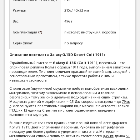
Размеры:
215x140x32 мм
Вес:
496 г
Комплектация
(?)
:
пистолет, инструкция, коробка
Сертификат:
по запросу
Описание пистолета Galaxy G.13D Desert Colt 1911:
Страйкбольный пистолет
Galaxy G.13D (Colt 1911)
, песочный – это
спринговая реплика Кольта образца 1911 года, выполненная азиатским
производителем. Пистолет отличает красивый внешний вид, сходный с
огнестрельным прототипом, а также простота работы с ним и
невысокая стоимость.
Спринговое (пружинное) оружие не требует приобретения расходных
материалов, поэтому экономично в использовании и главное –
безопасно, к тому же, оно идеально подходит начинающим стрелкам.
Мощность данной модификации – 0,5 Дж, скорость выстрела – до
79 м/
с
. Используются пластиковые шарики ВВ, в магазине пистолета Галакси
Г.13Д их 12 единиц. Стреляет пистолет одиночными, взведение
выполняется вручную.
Внешне изделие является практически полной копией легендарного
Кольта 1911. Цвет исполнения песочный. Рукоятка имеет рифленую
накладку для более удобного удержания пистолета. Материал –
металлический сплав и полимер. Весит пистолет всего
0,49 кг
, длина
51