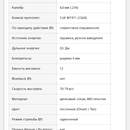
Калибр:
6,0 мм (.236)
Боевой прототип:
Colt M1911 (США)
По принципу действия
(?)
:
спринговое (пружинное)
Источник энергии:
пружина, ручное взведение
Дульная энергия:
0,5 Дж
Боеприпасы:
шарики 6 мм
Емкость магазина:
12
Blowback
(?)
:
нет
Скорость выстрела:
70-79 м/с
Материал:
цинковый сплав, ABS-пластик
Цвет:
песочный (Desert / Tan)
Режим стрельбы
(?)
:
одиночный
Планка Weaver / Picatinny:
нет