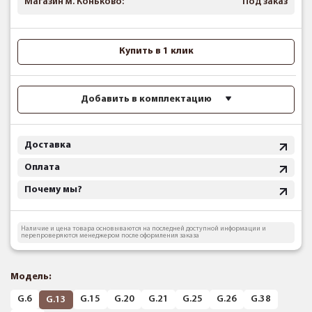
Магазин м. Коньково:
Под заказ
Купить в 1 клик
Добавить в комплектацию
Доставка
Оплата
Почему мы?
Наличие и цена товара основываются на последней доступной информации и
перепроверяются менеджером после оформления заказа
Модель:
G.6
G.15
G.20
G.21
G.25
G.26
G.38
G.13