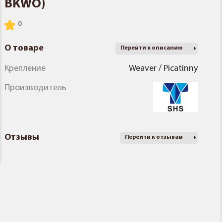
BKWO)
О товаре
Перейти к описанию
Крепление
Weaver / Picatinny
Производитель
Отзывы
Перейти к отзывам