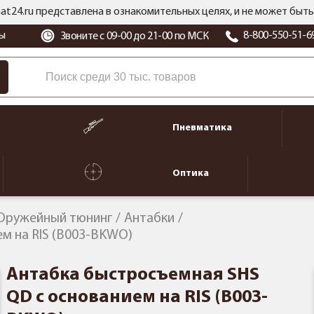
at24.ru представлена в ознакомительных целях, и не может бы
ы
8-800-550-51-6
Звоните с 09-00 до 21-00 по МСК
Пневматика
Оптика
Оружейный тюнинг
Антабки
м на RIS (B003-BKWO)
Антабка быстросъемная SHS
QD с основанием на RIS (B003-