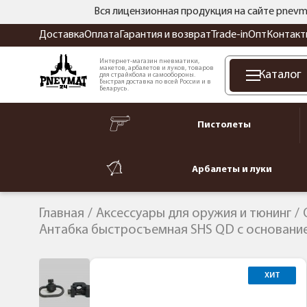
Вся лицензионная продукция на сайте pnevm
Доставка
Оплата
Гарантия и возврат
Trade-in
Опт
Контакт
Интернет-магазин пневматики,
макетов, арбалетов и луков, товаров
Каталог
для страйкбола и самообороны.
Быстрая доставка по всей России и в
Беларусь.
Пистолеты
Арбалеты и луки
Главная
Аксессуары для оружия и тюнинг
Антабка быстросъемная SHS QD с основание
ХИТ