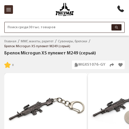
Поиск среди 30 тыс. товаров
Главная
ММГ, макеты, раритет
Сувениры, брелоки
Брелок Microgun XS пулемет M249 (серый)
Брелок Microgun XS пулемет M249 (серый)
MGXS1076-GY