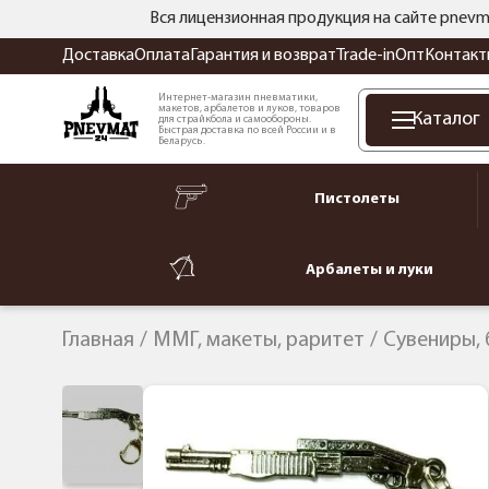
Вся лицензионная продукция на сайте pnevm
Доставка
Оплата
Гарантия и возврат
Trade-in
Опт
Контакт
Интернет-магазин пневматики,
макетов, арбалетов и луков, товаров
Каталог
для страйкбола и самообороны.
Быстрая доставка по всей России и в
Беларусь.
Пистолеты
Арбалеты и луки
Главная
ММГ, макеты, раритет
Сувениры,