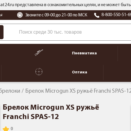
at24.ru представлена в ознакомительных целях, и не может бы
ы
8-800-550-51-6
Звоните с 09-00 до 21-00 по МСК
Пневматика
Оптика
 брелоки
Брелок Microgun XS ружьё Franchi SPAS-1
Брелок Microgun XS ружьё
Franchi SPAS-12