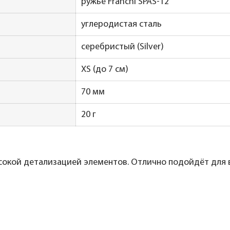
ружьё Franchi SPAS-12
углеродистая сталь
серебристый (Silver)
XS (до 7 см)
70 мм
20 г
ысокой детализацией элементов. Отлично подойдёт для 