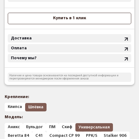
Купить в 1 клик
Доставка
Оплата
Почему мы?
Наличие и цена товара основываются на последней доступной информации и
перепроверяются менеджером после оформления заказа
Крепление:
Клипса
Шлёвка
Модель:
Аникс
Бульдог
ПМ
Скиф
Универсальная
Beretta 84
C41
Compact CP 99
PPK/S
Stalker 906